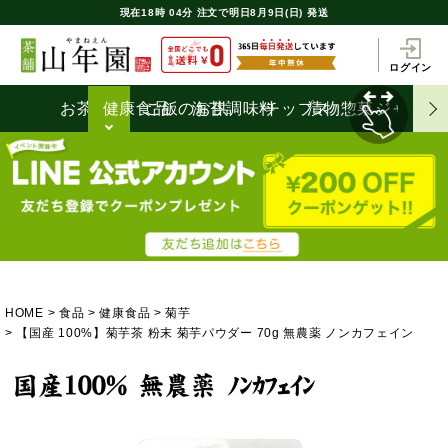
現在
18時
04分
注文で
明日8月9日(日) 発送
ログイン
お茶うけ
健康食品
ご飯のお供
海苔
調味料
チップス
漬物
惣菜
ジャム
HOME
食品
健康食品
菊芋
【国産 100%】菊芋茶 粉末 菊芋パウダー 70g 無農薬 ノンカフェイン