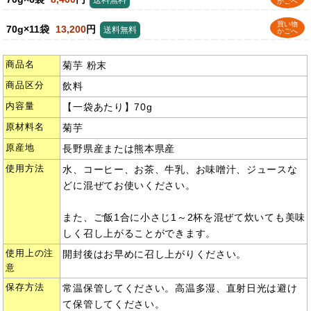
送料無料
かごへ
買い物
70g×11袋
13,200
円
送料無料
かごへ
商品名
菊芋 粉末
商品区分
飲料
内容量
【一袋あたり】70g
原材料名
菊芋
原産地
長野県産または熊本県産
使用方法
水、コーヒー、お茶、牛乳、お味噌汁、ジュースな
どに混ぜてお使いください。
また、ご飯1合に小さじ1～2杯を混ぜて炊いても美味
しく召し上がることができます。
使用上の注
開封後はお早めに召し上がりください。
意
保存方法
常温保管してください。高温多湿、直射日光は避け
て保管してください。