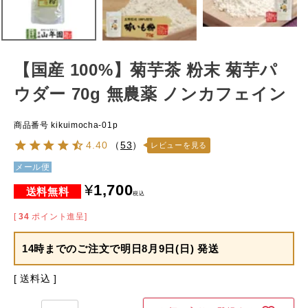
【国産 100%】菊芋茶 粉末 菊芋パ
ウダー 70g 無農薬 ノンカフェイン
商品番号
kikuimocha-01p
4.40
（
53
）
レビューを見る
メール便
¥
1,700
税込
[
34
ポイント進呈]
14時までのご注文で
明日8月9日(日) 発送
送料込