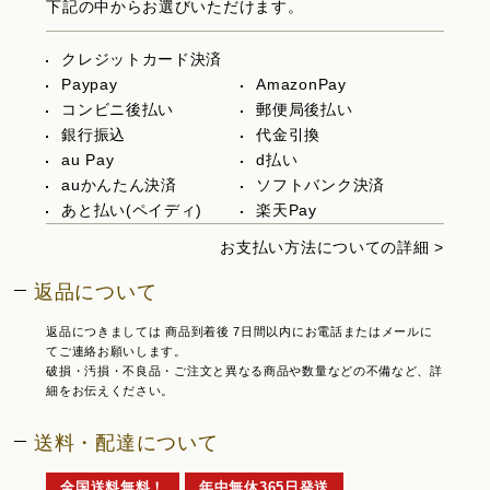
下記の中からお選びいただけます。
クレジットカード決済
Paypay
AmazonPay
コンビニ後払い
郵便局後払い
銀行振込
代金引換
au Pay
d払い
auかんたん決済
ソフトバンク決済
あと払い(ペイディ)
楽天Pay
お支払い方法についての詳細 >
返品について
返品につきましては 商品到着後 7日間以内にお電話またはメールに
てご連絡お願いします。
破損・汚損・不良品・ご注文と異なる商品や数量などの不備など、詳
細をお伝えください。
送料・配達について
全国送料無料！
年中無休365日発送