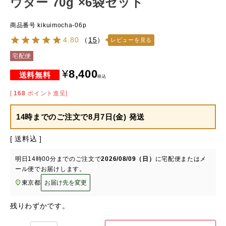
ウダー 70g ×6袋セット
商品番号
kikuimocha-06p
4.80
（
15
）
レビューを見る
宅配便
¥
8,400
税込
[
168
ポイント進呈]
14時までのご注文で
8月7日(金) 発送
送料込
明日
14時00分
までのご注文で
2026/08/09（日）
に
宅配便またはメ
ール便
でお届けします。
東京都
お届け先を変更
残りわずかです。