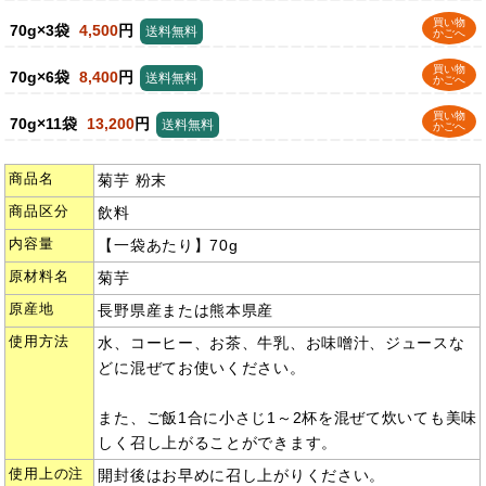
買い物
70g×3袋
4,500
円
送料無料
かごへ
買い物
70g×6袋
8,400
円
送料無料
かごへ
買い物
70g×11袋
13,200
円
送料無料
かごへ
商品名
菊芋 粉末
商品区分
飲料
内容量
【一袋あたり】70g
原材料名
菊芋
原産地
長野県産または熊本県産
使用方法
水、コーヒー、お茶、牛乳、お味噌汁、ジュースな
どに混ぜてお使いください。
また、ご飯1合に小さじ1～2杯を混ぜて炊いても美味
しく召し上がることができます。
使用上の注
開封後はお早めに召し上がりください。