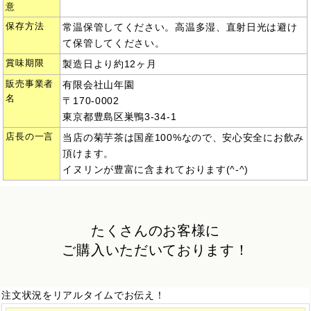
意
保存方法
常温保管してください。高温多湿、直射日光は避け
て保管してください。
賞味期限
製造日より約12ヶ月
販売事業者
有限会社山年園
名
〒170-0002
東京都豊島区巣鴨3-34-1
店長の一言
当店の菊芋茶は国産100%なので、安心安全にお飲み
頂けます。
イヌリンが豊富に含まれており
ます(^-^)
たくさんのお客様に
ご購入いただいております！
注文状況をリアルタイムでお伝え！