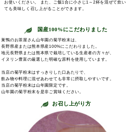
お使いください。 また、ご飯1合に小さじ1～2杯を混ぜて炊い
ても美味しく召し上がることができます。
国産100%にこだわりました
巣鴨のお茶屋さん山年園の菊芋粉末は、
長野県産または熊本県産100%にこだわりました。
地元長野県または熊本県で栽培している生産者の方々が、
イヌリン豊富の厳選した明確な原料を使用しています。
当店の菊芋粉末はすっきりした口あたりで、
飲み物や料理に混ぜあわせても非常に摂取しやすいです。
当店の菊芋粉末は山年園限定です。
山年園の菊芋粉末を是非ご賞味ください。
お召し上がり方