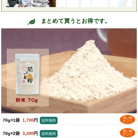
まとめて買うとお得です。
買い物
70g×1袋
1,700
円
送料無料
かごへ
買い物
70g×2袋
3,200
円
送料無料
かごへ