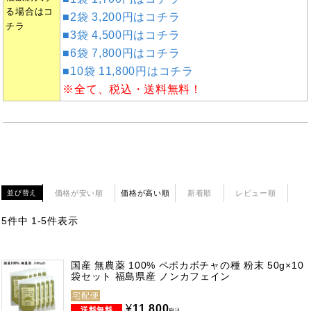
る場合はコ
■2袋 3,200円はコチラ
チラ
■3袋 4,500円はコチラ
■6袋 7,800円はコチラ
■10袋 11,800円はコチラ
※全て、税込・送料無料！
価格が安い順
価格が高い順
新着順
レビュー順
並び替え
5
件中
1
-
5
件表示
国産 無農薬 100% ペポカボチャの種 粉末 50g×10
袋セット 福島県産 ノンカフェイン
宅配便
¥
11,800
税込