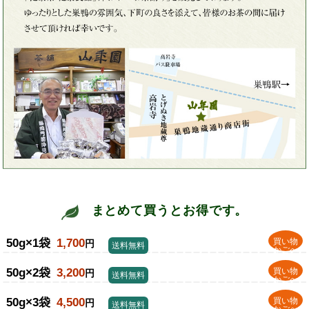
まとめて買うとお得です。
50g×1袋
1,700
買い物
円
送料無料
かごへ
50g×2袋
3,200
買い物
円
送料無料
かごへ
50g×3袋
4,500
買い物
円
送料無料
かごへ