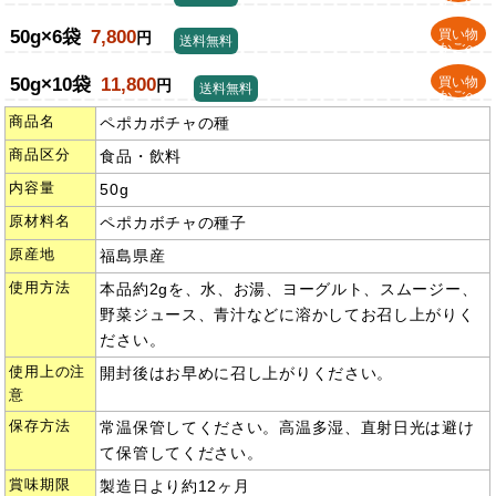
50g×6袋
7,800
買い物
円
送料無料
かごへ
50g×10袋
11,800
買い物
円
送料無料
かごへ
商品名
ペポカボチャの種
商品区分
食品・飲料
内容量
50g
原材料名
ペポカボチャの種子
原産地
福島県産
使用方法
本品約2gを、水、お湯、ヨーグルト、スムージー、
野菜ジュース、青汁などに溶かしてお召し上がりく
ださい。
使用上の注
開封後はお早めに召し上がりください。
意
保存方法
常温保管してください。高温多湿、直射日光は避け
て保管してください。
賞味期限
製造日より約12ヶ月