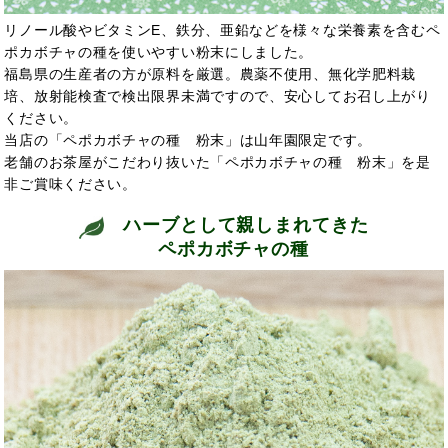
リノール酸やビタミンE、鉄分、亜鉛などを様々な栄養素を含むペ
ポカボチャの種を使いやすい粉末にしました。
福島県の生産者の方が原料を厳選。農薬不使用、無化学肥料栽
培、放射能検査で検出限界未満ですので、安心してお召し上がり
ください。
当店の「ペポカボチャの種 粉末」は山年園限定です。
老舗のお茶屋がこだわり抜いた「ペポカボチャの種 粉末」を是
非ご賞味ください。
ハーブとして親しまれてきた
ペポカボチャの種