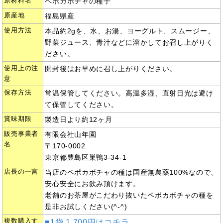
原材料名
ペポカボチャの種子
原産地
福島県産
使用方法
本品約2gを、水、お湯、ヨーグルト、スムージー、
野菜ジュース、青汁などに溶かしてお召し上がりく
ださい。
使用上の注
開封後はお早めに召し上がりください。
意
保存方法
常温保管してください。高温多湿、直射日光は避け
て保管してください。
賞味期限
製造日より約12ヶ月
販売事業者
有限会社山年園
名
〒170-0002
東京都豊島区巣鴨3-34-1
店長の一言
当店のペポカボチャの種は国産無農薬100%なので、
安心安全にお飲み頂けます。
老舗のお茶屋がこだわり抜いたペポカボチャの種を
是非お試しください(^-^)
複数購入す
■1袋 1,700円はコチラ