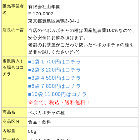
販売事業者
有限会社山年園
名
〒170-0002
東京都豊島区巣鴨3-34-1
店長の一言
当店のペポカボチャの種は国産無農薬100%なので、
安心安全にお飲み頂けます。
老舗のお茶屋がこだわり抜いたペポカボチャの種を
是非お試しください(^-^)
複数購入す
■1袋 1,700円はコチラ
る場合はコ
■2袋 3,200円はコチラ
チラ
■3袋 4,500円はコチラ
■6袋 7,800円はコチラ
■10袋 11,800円はコチラ
※全て、税込・送料無料！
商品名
ペポカボチャの種
商品区分
食品・飲料
内容量
50g