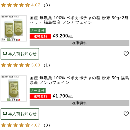
4.67
（
3
）
国産 無農薬 100% ペポカボチャの種 粉末 50g×2袋
セット 福島県産 ノンカフェイン
メール便
¥
3,200
税込
在庫切れ
再入荷お知らせ
5.00
（
1
）
国産 無農薬 100% ペポカボチャの種 粉末 50g 福島
県産 ノンカフェイン
メール便
¥
1,700
税込
在庫切れ
再入荷お知らせ
4.67
（
3
）