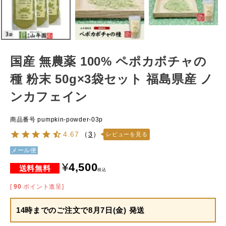
国産 無農薬 100% ペポカボチャの
種 粉末 50g×3袋セット 福島県産 ノ
ンカフェイン
商品番号
pumpkin-powder-03p
4.67
（
3
）
レビューを見る
メール便
¥
4,500
税込
[
90
ポイント進呈]
14時までのご注文で
8月7日(金) 発送