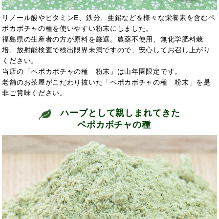
リノール酸やビタミンE、鉄分、亜鉛などを様々な栄養素を含むペ
ポカボチャの種を使いやすい粉末にしました。
福島県の生産者の方が原料を厳選。農薬不使用、無化学肥料栽
培、放射能検査で検出限界未満ですので、安心してお召し上がり
ください。
当店の「ペポカボチャの種 粉末」は山年園限定です。
老舗のお茶屋がこだわり抜いた「ペポカボチャの種 粉末」を是
非ご賞味ください。
ハーブとして親しまれてきた
ペポカボチャの種