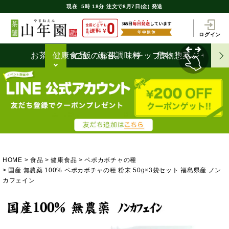
現在
5時
18分
注文で
8月7日(金) 発送
ログイン
お茶うけ
健康食品
ご飯のお供
海苔
調味料
チップス
漬物
惣菜
ジャム
HOME
食品
健康食品
ペポカボチャの種
国産 無農薬 100% ペポカボチャの種 粉末 50g×3袋セット 福島県産 ノン
カフェイン