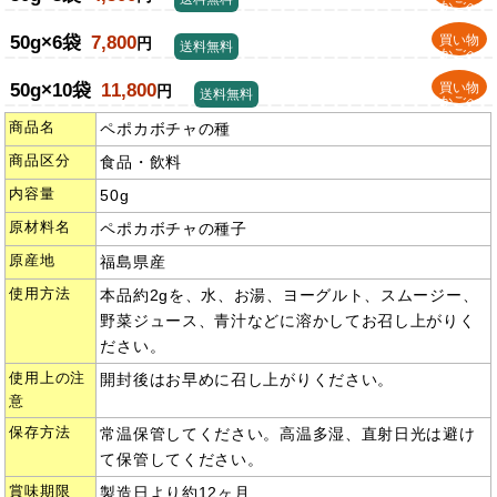
かごへ
50g×6袋
7,800
買い物
円
送料無料
かごへ
50g×10袋
11,800
買い物
円
送料無料
かごへ
商品名
ペポカボチャの種
商品区分
食品・飲料
内容量
50g
原材料名
ペポカボチャの種子
原産地
福島県産
使用方法
本品約2gを、水、お湯、ヨーグルト、スムージー、
野菜ジュース、青汁などに溶かしてお召し上がりく
ださい。
使用上の注
開封後はお早めに召し上がりください。
意
保存方法
常温保管してください。高温多湿、直射日光は避け
て保管してください。
賞味期限
製造日より約12ヶ月