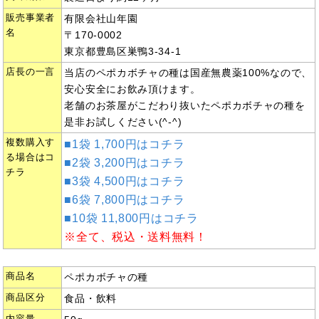
販売事業者
有限会社山年園
名
〒170-0002
東京都豊島区巣鴨3-34-1
店長の一言
当店のペポカボチャの種は国産無農薬100%なので、
安心安全にお飲み頂けます。
老舗のお茶屋がこだわり抜いたペポカボチャの種を
是非お試しください(^-^)
複数購入す
■1袋 1,700円はコチラ
る場合はコ
■2袋 3,200円はコチラ
チラ
■3袋 4,500円はコチラ
■6袋 7,800円はコチラ
■10袋 11,800円はコチラ
※全て、税込・送料無料！
商品名
ペポカボチャの種
商品区分
食品・飲料