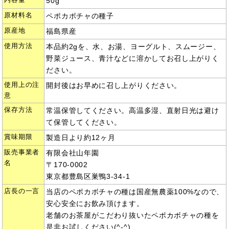
内容量
50g
原材料名
ペポカボチャの種子
原産地
福島県産
使用方法
本品約2gを、水、お湯、ヨーグルト、スムージー、
野菜ジュース、青汁などに溶かしてお召し上がりく
ださい。
使用上の注
開封後はお早めに召し上がりください。
意
保存方法
常温保管してください。高温多湿、直射日光は避け
て保管してください。
賞味期限
製造日より約12ヶ月
販売事業者
有限会社山年園
名
〒170-0002
東京都豊島区巣鴨3-34-1
店長の一言
当店のペポカボチャの種は国産無農薬100%なので、
安心安全にお飲み頂けます。
老舗のお茶屋がこだわり抜いたペポカボチャの種を
是非お試しください(^-^)