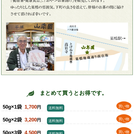
まとめて買うとお得です。
50g×1袋
1,700
買い物
円
送料無料
かごへ
50g×2袋
3,200
買い物
円
送料無料
かごへ
50g×3袋
4,500
買い物
円
送料無料