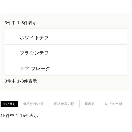
3
件中
1
-
3
件表示
ホワイトテフ
ブラウンテフ
テフ フレーク
3
件中
1
-
3
件表示
価格が安い順
価格が高い順
新着順
レビュー順
並び替え
15
件中
1
-
15
件表示