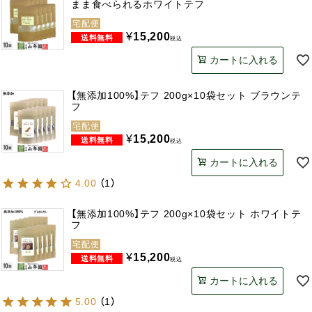
まま食べられるホワイトテフ
宅配便
¥
15,200
税込
カートに入れる
【無添加100%】テフ 200g×10袋セット ブラウンテ
フ
宅配便
¥
15,200
税込
カートに入れる
4.00
（
1
）
【無添加100%】テフ 200g×10袋セット ホワイトテ
フ
宅配便
¥
15,200
税込
カートに入れる
5.00
（
1
）