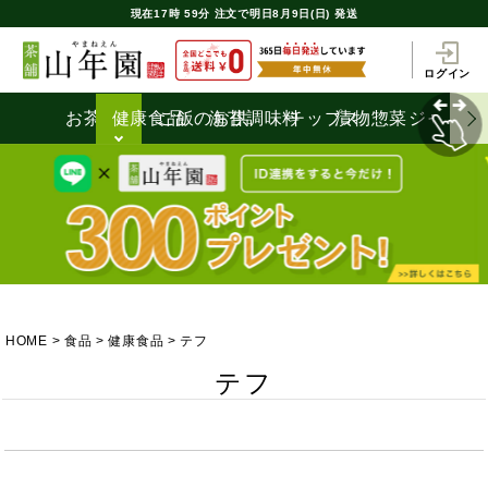
現在
17時
59分
注文で
明日8月9日(日) 発送
ログイン
お茶うけ
健康食品
ご飯のお供
海苔
調味料
チップス
漬物
惣菜
ジャム
HOME
食品
健康食品
テフ
テフ