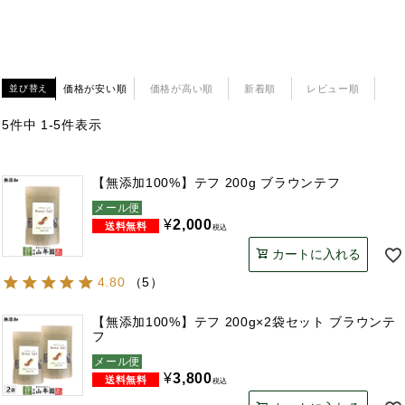
価格が安い順
価格が高い順
新着順
レビュー順
並び替え
5
件中
1
-
5
件表示
【無添加100%】テフ 200g ブラウンテフ
メール便
¥
2,000
税込
カートに入れる
4.80
（
5
）
【無添加100%】テフ 200g×2袋セット ブラウンテ
フ
メール便
¥
3,800
税込