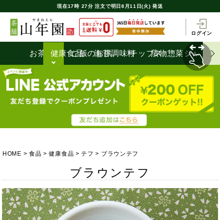
現在
17時
27分
注文で
明日8月11日(火) 発送
ログイン
お茶うけ
健康食品
ご飯のお供
海苔
調味料
チップス
漬物
惣菜
ジャム
HOME
食品
健康食品
テフ
ブラウンテフ
ブラウンテフ