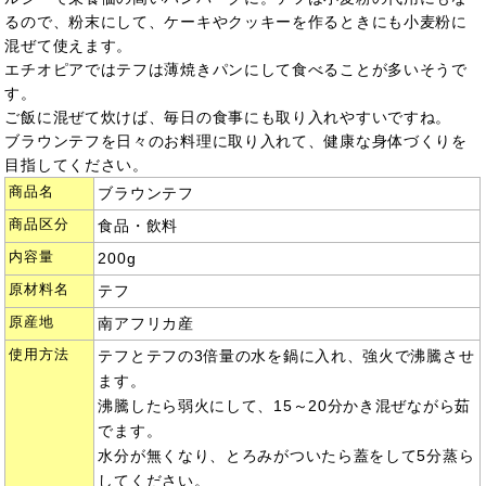
るので、粉末にして、ケーキやクッキーを作るときにも小麦粉に
混ぜて使えます。
エチオピアではテフは薄焼きパンにして食べることが多いそうで
す。
ご飯に混ぜて炊けば、毎日の食事にも取り入れやすいですね。
ブラウンテフを日々のお料理に取り入れて、健康な身体づくりを
目指してください。
商品名
ブラウンテフ
商品区分
食品・飲料
内容量
200g
原材料名
テフ
原産地
南アフリカ産
使用方法
テフとテフの3倍量の水を鍋に入れ、強火で沸騰させ
ます。
沸騰したら弱火にして、15～20分かき混ぜながら茹
でます。
水分が無くなり、とろみがついたら蓋をして5分蒸ら
してください。