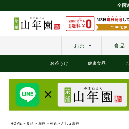
全国
お茶
食品
お茶うけ
健康食品
HOME
食品
海苔
朝倉さんしょ海苔