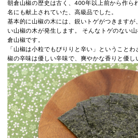
朝倉山椒の歴史は古く、400年以上前から作ら
名にも献上されていた、高級品でした。
基本的に山椒の木には、鋭いトゲがつきますが
い山椒の木が発生します。 そんなトゲのない
倉山椒です。
「山椒は小粒でもぴりりと辛い」ということわ
椒の辛味は優しい辛味で、爽やかな香りと優し