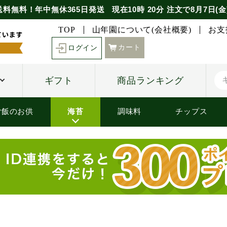
送料無料！年中無休365日発送
現在
10時
20分
注文で
8月7日(金
TOP
山年園について(会社概要)
お支
カート
ログイン
ギフト
商品ランキング
ご飯のお供
海苔
調味料
チップス