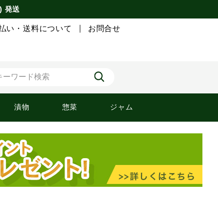
) 発送
払い・送料について
お問合せ
漬物
惣菜
ジャム