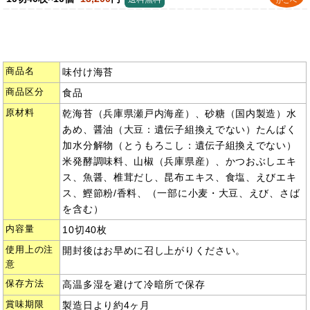
かごへ
商品名
味付け海苔
商品区分
食品
原材料
乾海苔（兵庫県瀬戸内海産）、砂糖（国内製造）水
あめ、醤油（大豆：遺伝子組換えでない）たんぱく
加水分解物（とうもろこし：遺伝子組換えでない）
米発酵調味料、山椒（兵庫県産）、かつおぶしエキ
ス、魚醤、椎茸だし、昆布エキス、食塩、えびエキ
ス、鰹節粉/香料、（一部に小麦・大豆、えび、さば
を含む）
内容量
10切40枚
使用上の注
開封後はお早めに召し上がりください。
意
保存方法
高温多湿を避けて冷暗所で保存
賞味期限
製造日より約4ヶ月