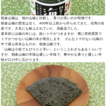
朝倉山椒は、他の山椒と比較し、香りが高いのが特徴です。
朝倉山椒の歴史は古く、400年以上前から作られてきた、但馬の名
産です。大名にも献上されていた、高級品でした。
基本的に山椒の木には、鋭いトゲがつきますが、稀に突然変異で
トゲがつかない山椒の木が発生します。 そんなトゲのない山椒の
中で最も有名なものが、朝倉山椒です。
「山椒は小粒でもぴりりと辛い」ということわざもあるくらいで
すが、朝倉山椒の辛味は優しい辛味で、爽やかな香りと優しい辛
味が口の中に広がります。