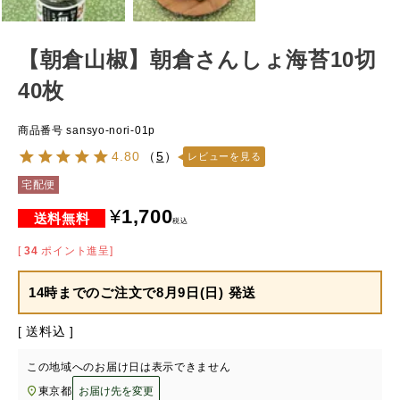
【朝倉山椒】朝倉さんしょ海苔10切
40枚
商品番号
sansyo-nori-01p
4.80
（
5
）
レビューを見る
宅配便
¥
1,700
税込
[
34
ポイント進呈]
14時までのご注文で
8月9日(日) 発送
送料込
この地域へのお届け日は表示できません
東京都
お届け先を変更