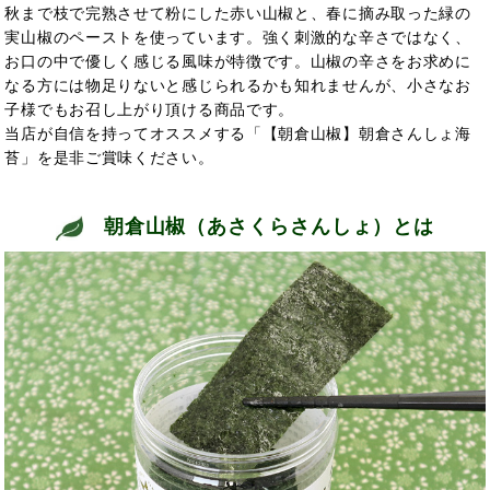
秋まで枝で完熟させて粉にした赤い山椒と、春に摘み取った緑の
実山椒のペーストを使っています。強く刺激的な辛さではなく、
お口の中で優しく感じる風味が特徴です。山椒の辛さをお求めに
なる方には物足りないと感じられるかも知れませんが、小さなお
子様でもお召し上がり頂ける商品です。
当店が自信を持ってオススメする「【朝倉山椒】朝倉さんしょ海
苔」を是非ご賞味ください。
朝倉山椒（あさくらさんしょ）とは