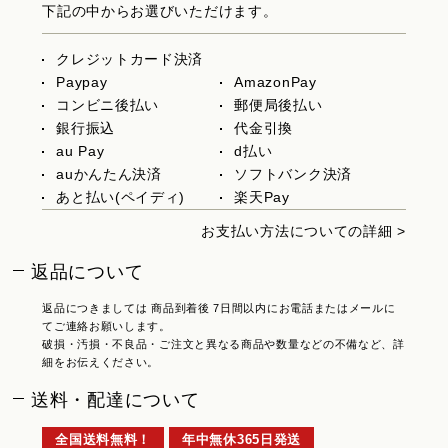
下記の中からお選びいただけます。
クレジットカード決済
Paypay
AmazonPay
コンビニ後払い
郵便局後払い
銀行振込
代金引換
au Pay
d払い
auかんたん決済
ソフトバンク決済
あと払い(ペイディ)
楽天Pay
お支払い方法についての詳細 >
返品について
返品につきましては 商品到着後 7日間以内にお電話またはメールに
てご連絡お願いします。
破損・汚損・不良品・ご注文と異なる商品や数量などの不備など、詳
細をお伝えください。
送料・配達について
全国送料無料！
年中無休365日発送