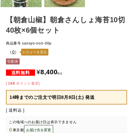
【朝倉山椒】朝倉さんしょ海苔10切
40枚×6個セット
商品番号
sansyo-nori-06p
（
0
）
レビューを見る
宅配便
¥
8,400
税込
[
168
ポイント進呈]
14時までのご注文で
明日8月8日(土) 発送
送料込
この地域へのお届け日は表示できません
東京都
お届け先を変更