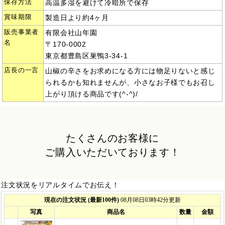
保存方法
高温多湿を避けて冷暗所で保存
賞味期限
製造日より約4ヶ月
販売事業者
有限会社山年園
名
〒170-0002
東京都豊島区巣鴨3-34-1
店長の一言
山椒の辛さをお求めになる方には物足りないと感じ
られるかも知れませんが、小さなお子様でもお召し
上がり頂ける商品です(^-^)/
たくさんのお客様に
ご購入いただいております！
注文状況をリアルタイムでお伝え！