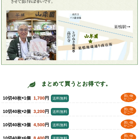
まとめて買うとお得です。
買い物
10切40枚×1個
1,700
円
送料無料
かごへ
買い物
10切40枚×2個
3,200
円
送料無料
かごへ
買い物
10切40枚×3個
4,500
円
送料無料
かごへ
買い物
10切40枚×6個
8,400
円
送料無料
かごへ