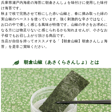
兵庫県瀬戸内海産の海苔に朝倉さんしょを味付けに使用した味付
け海苔です。
秋まで枝で完熟させて粉にした赤い山椒と、春に摘み取った緑の
実山椒のペーストを使っています。強く刺激的な辛さではなく、
お口の中で優しく感じる風味が特徴です。山椒の辛さをお求めに
なる方には物足りないと感じられるかも知れませんが、小さなお
子様でもお召し上がり頂ける商品です。
当店が自信を持ってオススメする「【朝倉山椒】朝倉さんしょ海
苔」を是非ご賞味ください。
朝倉山椒（あさくらさんしょ）とは