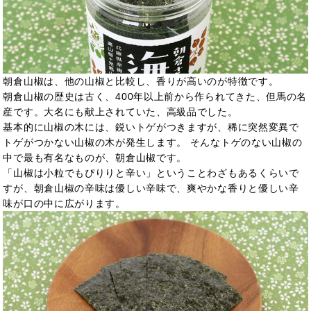
朝倉山椒は、他の山椒と比較し、香りが高いのが特徴です。
朝倉山椒の歴史は古く、400年以上前から作られてきた、但馬の名
産です。大名にも献上されていた、高級品でした。
基本的に山椒の木には、鋭いトゲがつきますが、稀に突然変異で
トゲがつかない山椒の木が発生します。 そんなトゲのない山椒の
中で最も有名なものが、朝倉山椒です。
「山椒は小粒でもぴりりと辛い」ということわざもあるくらいで
すが、朝倉山椒の辛味は優しい辛味で、爽やかな香りと優しい辛
味が口の中に広がります。