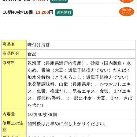
買い物
10切40枚×10個
13,200
円
送料無料
かごへ
商品名
味付け海苔
商品区分
食品
原材料
乾海苔（兵庫県瀬戸内海産）、砂糖（国内製造）水
あめ、醤油（大豆：遺伝子組換えでない）たんぱく
加水分解物（とうもろこし：遺伝子組換えでない）
米発酵調味料、山椒（兵庫県産）、かつおぶしエキ
ス、魚醤、椎茸だし、昆布エキス、食塩、えびエキ
ス、鰹節粉/香料、（一部に小麦・大豆、えび、さば
を含む）
内容量
10切40枚×6個
使用上の注
開封後はお早めに召し上がりください。
意