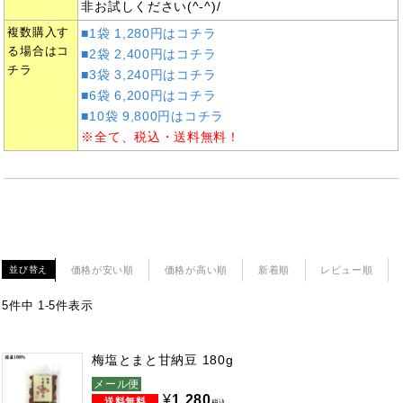
非お試しください(^-^)/
複数購入す
■1袋 1,280円はコチラ
る場合はコ
■2袋 2,400円はコチラ
チラ
■3袋 3,240円はコチラ
■6袋 6,200円はコチラ
■10袋 9,800円はコチラ
※全て、税込・送料無料！
価格が安い順
価格が高い順
新着順
レビュー順
並び替え
5
件中
1
-
5
件表示
梅塩とまと甘納豆 180g
メール便
¥
1,280
税込