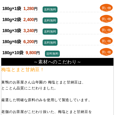
180g×1袋
1,280
買い物
円
送料無料
かごへ
180g×2袋
2,400
買い物
円
送料無料
かごへ
180g×3袋
3,240
買い物
円
送料無料
かごへ
180g×6袋
6,200
買い物
円
送料無料
かごへ
180g×10袋
9,800
買い物
円
送料無料
かごへ
～素材へのこだわり～
梅塩とまと甘納豆！
巣鴨のお茶屋さん山年園の 梅塩とまと甘納豆は、
とことん品質にこだわりました。
厳選した明確な原料のみを使用して製造しています。
老舗のお茶屋がこだわり抜いた、梅塩とまと甘納豆を