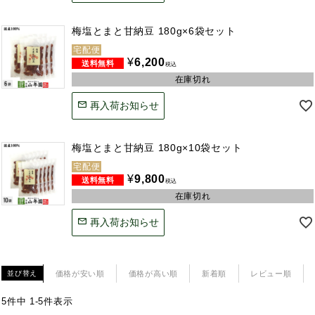
梅塩とまと甘納豆 180g×6袋セット
宅配便
¥
6,200
税込
在庫切れ
再入荷お知らせ
梅塩とまと甘納豆 180g×10袋セット
宅配便
¥
9,800
税込
在庫切れ
再入荷お知らせ
価格が安い順
価格が高い順
新着順
レビュー順
並び替え
5
件中
1
-
5
件表示