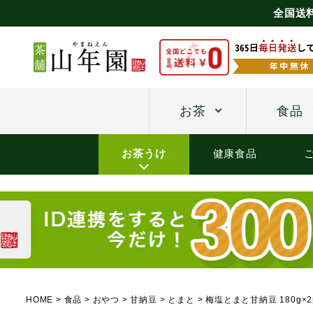
全国送
お茶
食品
お茶うけ
健康食品
HOME
食品
おやつ
甘納豆
とまと
梅塩とまと甘納豆 180g×