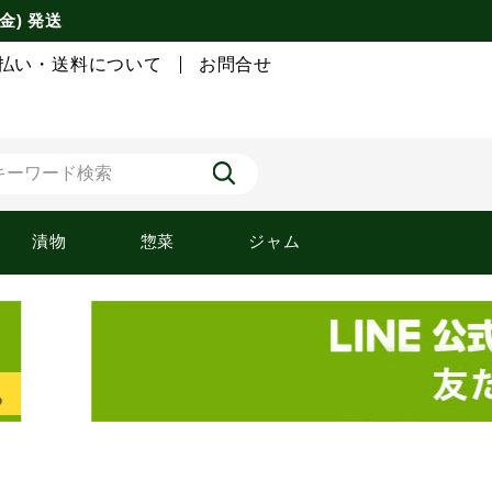
金) 発送
払い・送料について
お問合せ
漬物
惣菜
ジャム