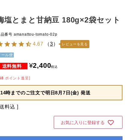
梅塩とまと甘納豆 180g×2袋セット
商品番号
amanattou-tomato-02p
4.67
（
3
）
レビューを見る
メール便
¥
2,400
税込
48
ポイント進呈]
14時までのご注文で
明日8月7日(金) 発送
送料込
お気に入りに登録する