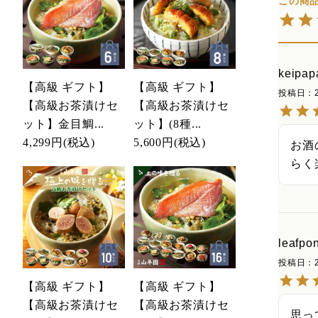
keipap
【高級 ギフト】
【高級 ギフト】
投稿日
【高級お茶漬けセ
【高級お茶漬けセ
ット】金目鯛...
ット】(8種...
4,299円
(税込)
5,600円
(税込)
お酒
らく
leafpo
投稿日
【高級 ギフト】
【高級 ギフト】
【高級お茶漬けセ
【高級お茶漬けセ
思っ