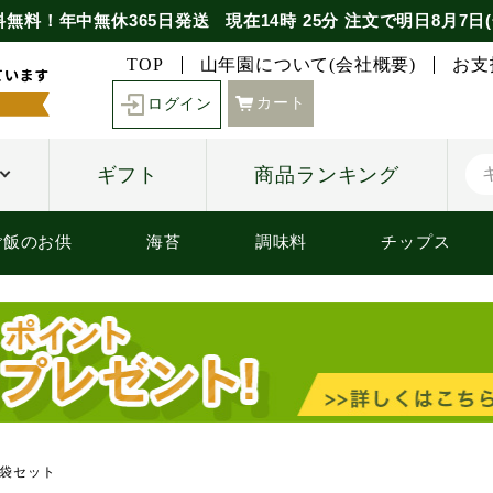
料無料！年中無休365日発送
現在
14時
25分
注文で
明日8月7日(
TOP
山年園について(会社概要)
お支
カート
ログイン
ギフト
商品ランキング
ご飯のお供
海苔
調味料
チップス
2袋セット