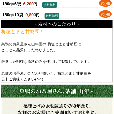
180g×6袋
6,200
買い物
円
送料無料
かごへ
180g×10袋
9,800
買い物
円
送料無料
かごへ
～素材へのこだわり～
梅塩とまと甘納豆！
巣鴨のお茶屋さん山年園の 梅塩とまと甘納豆は、
とことん品質にこだわりました。
厳選した明確な原料のみを使用して製造しています。
老舗のお茶屋がこだわり抜いた、梅塩とまと甘納豆を
是非ご賞味ください(^-^)