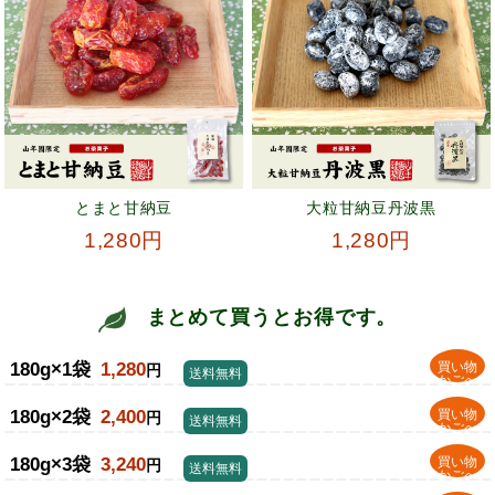
とまと甘納豆
大粒甘納豆丹波黒
1,280円
1,280円
まとめて買うとお得です。
180g×1袋
1,280
買い物
円
送料無料
かごへ
180g×2袋
2,400
買い物
円
送料無料
かごへ
180g×3袋
3,240
買い物
円
送料無料
かごへ