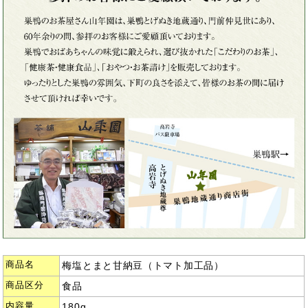
商品名
梅塩とまと甘納豆（トマト加工品）
商品区分
食品
内容量
180g