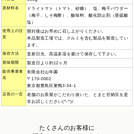
原材料名
ドライトマト（トマト、砂糖）、塩、梅干パウダー
（梅干、しそ梅酢）、酸味料、酸化防止剤（亜硫酸
塩）
使用上の注
開封後はお早めに召し上がりください。
意
本品製造工場では、クルミを含む製品を製造してい
ます。
保存方法
直射日光、高温多湿を避けて保存して下さい。
賞味期限
製造日より約12ヶ月
販売事業者
有限会社山年園
名
〒170-0002
東京都豊島区巣鴨3-34-1
店長の一言
老舗のお茶屋がこだわり抜いた、とまと甘納豆を是
非お試しください(^-^)/
たくさんのお客様に