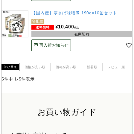
【国内産】寒さば味噌煮 190g×10缶セット
宅配便
¥
10,400
税込
在庫切れ
再入荷お知らせ
価格が安い順
価格が高い順
新着順
レビュー順
並び替え
5
件中
1
-
5
件表示
お買い物ガイド