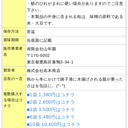
・鯖のひれがまれに硬い場合がありますのでご注意
下さい。
・本製品の中身に含まれる粒は、味噌の原料である
米・大豆です。
保存方法
常温
賞味期限
缶底面に記載
販売事業者
有限会社山年園
名
〒170-0002
東京都豊島区巣鴨3-34-1
製造者
株式会社高木商店
店長の一言
秋から冬にかけて銚子港に水揚げされる脂が乗った
さばを缶詰に。(^-^)
複数購入す
■1袋 1,380円はコチラ
る場合はコ
■2袋 2,600円はコチラ
チラ
■3袋 3,500円はコチラ
■6袋 6,480円はコチラ
■10袋 10,400円はコチラ