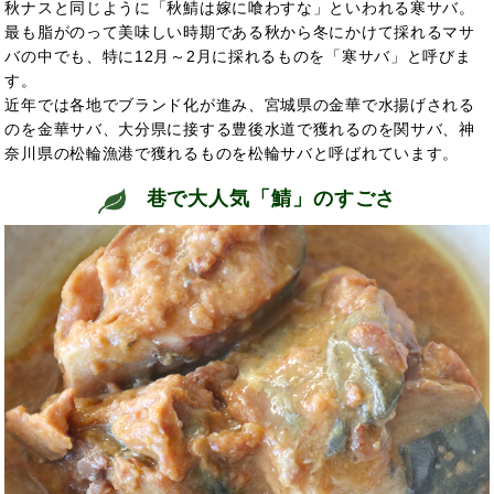
秋ナスと同じように「秋鯖は嫁に喰わすな」といわれる寒サバ。
最も脂がのって美味しい時期である秋から冬にかけて採れるマサ
バの中でも、特に12月～2月に採れるものを「寒サバ」と呼びま
す。
近年では各地でブランド化が進み、宮城県の金華で水揚げされる
のを金華サバ、大分県に接する豊後水道で獲れるのを関サバ、神
奈川県の松輪漁港で獲れるものを松輪サバと呼ばれています。
巷で大人気「鯖」のすごさ