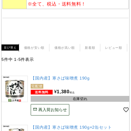
※全て、税込・送料無料！
価格が安い順
価格が高い順
新着順
レビュー順
並び替え
5
件中
1
-
5
件表示
【国内産】寒さば味噌煮 190g
宅配便
¥
1,380
税込
在庫切れ
再入荷お知らせ
【国内産】寒さば味噌煮 190g×2缶セット