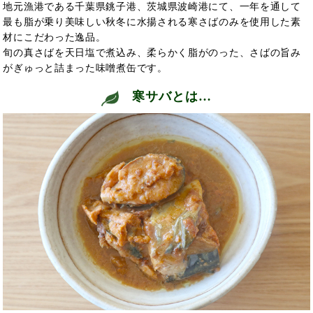
地元漁港である千葉県銚子港、茨城県波崎港にて、一年を通して
最も脂が乗り美味しい秋冬に水揚される寒さばのみを使用した素
材にこだわった逸品。
旬の真さばを天日塩で煮込み、柔らかく脂がのった、さばの旨み
がぎゅっと詰まった味噌煮缶です。
寒サバとは…