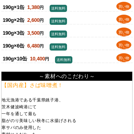
190g×1缶
1,380
買い物
円
送料無料
かごへ
190g×2缶
2,600
買い物
円
送料無料
かごへ
190g×3缶
3,500
買い物
円
送料無料
かごへ
190g×6缶
6,480
買い物
円
送料無料
かごへ
190g×10缶
10,400
買い物
円
送料無料
かごへ
～素材へのこだわり～
【国内産】さば味噌煮！
地元漁港である千葉県銚子港、
茨木健波崎港にて
一年を通して最も
脂がのり美味しい秋冬に水揚げされる
寒サバのみ使用した