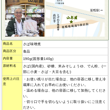
商品名
さば味噌煮
商品区分
食品
内容量
190g(固形量140g)
原材料名
さば(国内産)、砂糖、米みそしょうゆ、でん粉、(一
部に小麦・さば・大豆を含む)
使用上の注
・お使い残りが出た場合は、他の容器に移し替え冷
意
蔵庫に入れてお早めにお使いください。
・温める場合は、他の容器に移して加熱してくださ
い。
・切り口で手を切らないように取り扱いにご注意く
ださい。