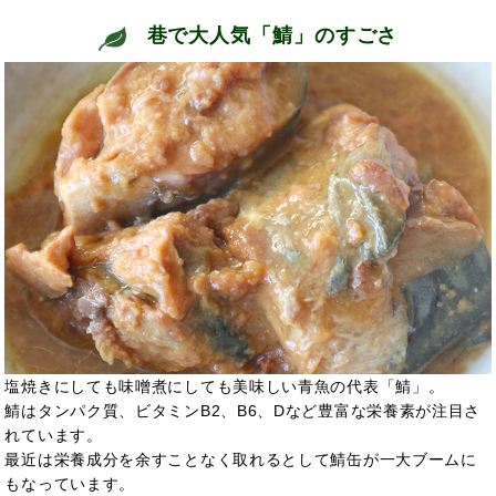
巷で大人気「鯖」のすごさ
塩焼きにしても味噌煮にしても美味しい青魚の代表「鯖」。
鯖はタンパク質、ビタミンB2、B6、Dなど豊富な栄養素が注目さ
れています。
最近は栄養成分を余すことなく取れるとして鯖缶が一大ブームに
もなっています。