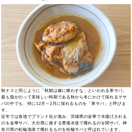
秋ナスと同じように「秋鯖は嫁に喰わすな」といわれる寒サバ。
最も脂がのって美味しい時期である秋から冬にかけて採れるマサ
バの中でも、特に12月～2月に採れるものを「寒サバ」と呼びま
す。
近年では各地でブランド化が進み、宮城県の金華で水揚げされる
のを金華サバ、大分県に接する豊後水道で獲れるのを関サバ、神
奈川県の松輪漁港で獲れるものを松輪サバと呼ばれています。