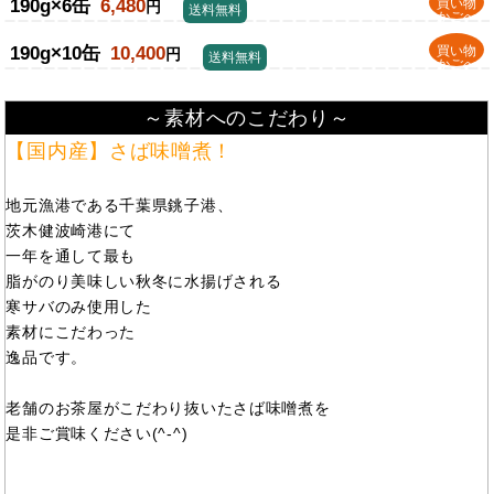
190g×6缶
6,480
買い物
円
送料無料
かごへ
190g×10缶
10,400
買い物
円
送料無料
かごへ
～素材へのこだわり～
【国内産】さば味噌煮！
地元漁港である千葉県銚子港、
茨木健波崎港にて
一年を通して最も
脂がのり美味しい秋冬に水揚げされる
寒サバのみ使用した
素材にこだわった
逸品です。
老舗のお茶屋がこだわり抜いたさば味噌煮を
是非ご賞味ください(^-^)