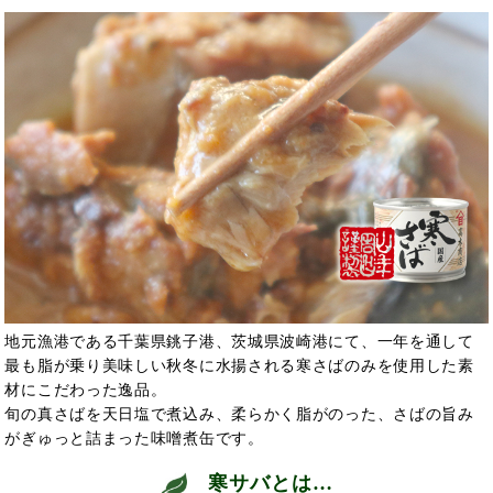
地元漁港である千葉県銚子港、茨城県波崎港にて、一年を通して
最も脂が乗り美味しい秋冬に水揚される寒さばのみを使用した素
材にこだわった逸品。
旬の真さばを天日塩で煮込み、柔らかく脂がのった、さばの旨み
がぎゅっと詰まった味噌煮缶です。
寒サバとは…