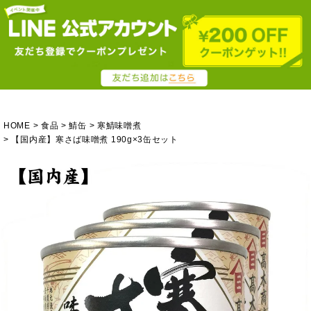
HOME
食品
鯖缶
寒鯖味噌煮
【国内産】寒さば味噌煮 190g×3缶セット