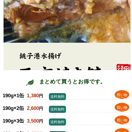
まとめて買うとお得です。
190g×1缶
1,380
買い物
円
送料無料
かごへ
190g×2缶
2,600
買い物
円
送料無料
かごへ
190g×3缶
3,500
買い物
円
送料無料
かごへ