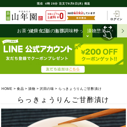
現在
4時
28分
注文で
8月6日(木) 発送
ログイン
お茶うけ
健康食品
ご飯のお供
海苔
調味料
チップス
漬物
惣菜
ジャム
HOME
食品
漬物
沢田の味
らっきょうりんご甘酢漬け
らっきょうりんご甘酢漬け