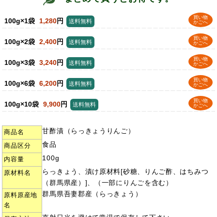
買い物
100g×1袋
1,280
円
送料無料
かごへ
買い物
100g×2袋
2,400
円
送料無料
かごへ
買い物
100g×3袋
3,240
円
送料無料
かごへ
買い物
100g×6袋
6,200
円
送料無料
かごへ
買い物
100g×10袋
9,900
円
送料無料
かごへ
甘酢漬（らっきょうりんご）
商品名
食品
商品区分
100g
内容量
らっきょう、漬け原材料[砂糖、りんご酢、はちみつ
原材料名
（群馬県産）]、（一部にりんごを含む）
群馬県吾妻郡産（らっきょう）
原料原産地
名