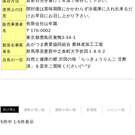
直射日光を避けて常温で保存して下さい。
保存方法
開封後は賞味期限にかかわらず冷蔵庫に入れ出来るだ
使用上の注
けお早目にお召し上がり下さい。
意
有限会社山年園
販売事業者
〒170-0002
名
東京都豊島区巣鴨3-34-1
あがつま農業協同組合 農林産加工工場
製造右事業
群馬県吾妻郡中之条町大字折田１８６２
者名
自然と健康の郷 沢田の味「らっきょうりんご 甘酢
店長の一言
漬」を是非ご賞味ください(^-^)/
価格が安い順
価格が高い順
新着順
レビュー順
並び替え
5
件中
1
-
5
件表示