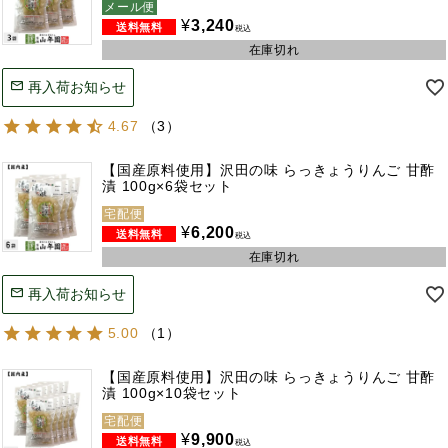
メール便
¥
3,240
税込
在庫切れ
再入荷お知らせ
4.67
（
3
）
【国産原料使用】沢田の味 らっきょうりんご 甘酢
漬 100g×6袋セット
宅配便
¥
6,200
税込
在庫切れ
再入荷お知らせ
5.00
（
1
）
【国産原料使用】沢田の味 らっきょうりんご 甘酢
漬 100g×10袋セット
宅配便
¥
9,900
税込