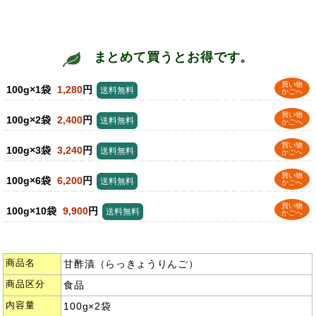
まとめて買うとお得です。
買い物
100g×1袋
1,280
円
送料無料
かごへ
買い物
100g×2袋
2,400
円
送料無料
かごへ
買い物
100g×3袋
3,240
円
送料無料
かごへ
買い物
100g×6袋
6,200
円
送料無料
かごへ
買い物
100g×10袋
9,900
円
送料無料
かごへ
商品名
甘酢漬（らっきょうりんご）
商品区分
食品
内容量
100g×2袋