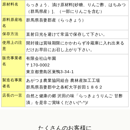
原材料名
らっきょう、漬け原材料[砂糖、りんご酢、はちみつ
（群馬県産）]、（一部にりんごを含む）
原料原産地
群馬県吾妻郡産（らっきょう）
名
保存方法
直射日光を避けて常温で保存して下さい。
使用上の注
開封後は賞味期限にかかわらず冷蔵庫に入れ出来る
意
だけお早目にお召し上がり下さい。
販売事業者
有限会社山年園
名
〒170-0002
東京都豊島区巣鴨3-34-1
製造右事業
あがつま農業協同組合 農林産加工工場
者名
群馬県吾妻郡中之条町大字折田１８６２
店長の一言
自然と健康の郷 沢田の味「らっきょうりんご 甘酢
漬」を是非ご賞味ください(^-^)/
たくさんのお客様に