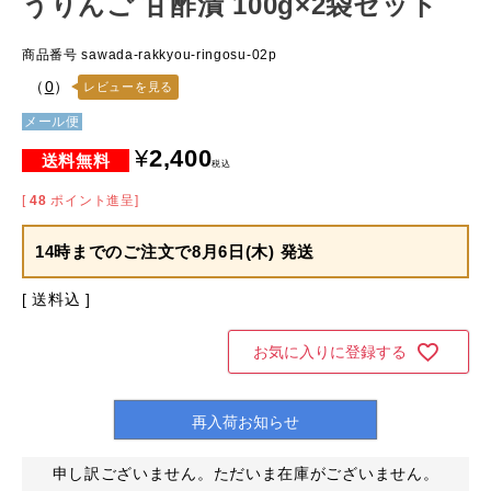
うりんご 甘酢漬 100g×2袋セット
商品番号
sawada-rakkyou-ringosu-02p
（
0
）
レビューを見る
メール便
¥
2,400
税込
[
48
ポイント進呈]
14時までのご注文で
8月6日(木) 発送
送料込
お気に入りに登録する
再入荷お知らせ
申し訳ございません。ただいま在庫がございません。