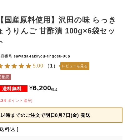
【国産原料使用】沢田の味 らっき
ょうりんご 甘酢漬 100g×6袋セッ
ト
商品番号
sawada-rakkyou-ringosu-06p
5.00
（
1
）
レビューを見る
宅配便
¥
6,200
税込
124
ポイント進呈]
14時までのご注文で
明日8月7日(金) 発送
送料込