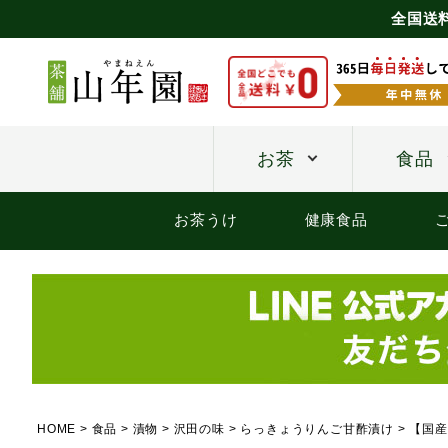
全国送
お茶
食品
お茶うけ
健康食品
HOME
食品
漬物
沢田の味
らっきょうりんご甘酢漬け
【国産