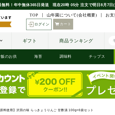
料無料！年中無休365日発送
現在
20時
05分
注文で
明日8月7日(
TOP
山年園について(会社概要)
お支
カート
ログイン
ギフト
商品ランキング
ご飯のお供
海苔
調味料
チップス
原料使用】沢田の味 らっきょうりんご 甘酢漬 100g×6袋セット