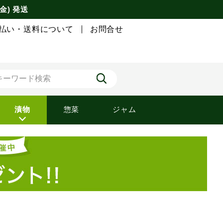
金) 発送
払い・送料について
お問合せ
漬物
惣菜
ジャム