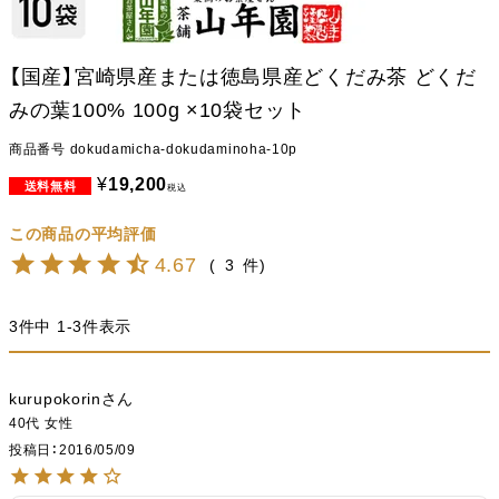
【国産】宮崎県産または徳島県産どくだみ茶 どくだ
みの葉100% 100g ×10袋セット
商品番号
dokudamicha-dokudaminoha-10p
¥
19,200
税込
4.67
3
3
件中
1
-
3
件表示
kurupokorin
40代
女性
投稿日
2016/05/09