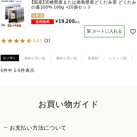
【国産】宮崎県産または徳島県産どくだみ茶 どくだみ
の葉100% 100g ×10袋セット
宅配便
¥
19,200
税込
カートに入れる
4.67
（
3
）
価格が安い順
価格が高い順
新着順
レビュー順
並び替え
5
件中
1
-
5
件表示
お買い物ガイド
お支払い方法について