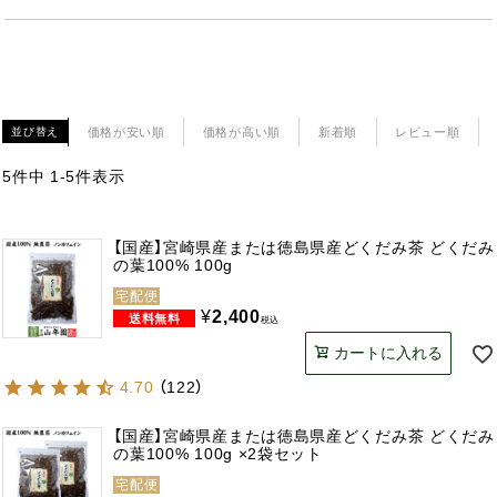
価格が安い順
価格が高い順
新着順
レビュー順
並び替え
5
件中
1
-
5
件表示
【国産】宮崎県産または徳島県産どくだみ茶 どくだみ
の葉100% 100g
宅配便
¥
2,400
税込
カートに入れる
4.70
（
122
）
【国産】宮崎県産または徳島県産どくだみ茶 どくだみ
の葉100% 100g ×2袋セット
宅配便