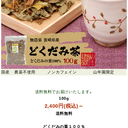
国産
農薬不使用
ノンカフェイン
山年園限定
送料無料でお届けいたします。
100g
2,400円(税込)～
送料無料
どくだみの葉１００％