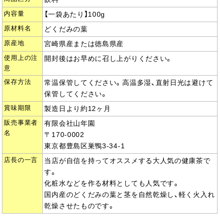
内容量
【一袋あたり】100g
原材料名
どくだみの葉
原産地
宮崎県産または徳島県産
使用上の注
開封後はお早めに召し上がりください。
意
保存方法
常温保管してください。高温多湿、直射日光は避けて
保管してください。
賞味期限
製造日より約12ヶ月
販売事業者
有限会社山年園
名
〒170-0002
東京都豊島区巣鴨3-34-1
店長の一言
当店が自信を持ってオススメする大人気の健康茶で
す。
化粧水などを作る材料としても人気です。
国内産のどくだみの葉と茎を自然乾燥し、軽く火入れ
乾燥させたものです。