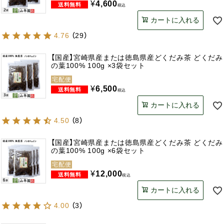
¥
4,600
税込
カートに入れる
4.76
（
29
）
【国産】宮崎県産または徳島県産どくだみ茶 どくだみ
の葉100% 100g ×3袋セット
宅配便
¥
6,500
税込
カートに入れる
4.50
（
8
）
【国産】宮崎県産または徳島県産どくだみ茶 どくだみ
の葉100% 100g ×6袋セット
宅配便
¥
12,000
税込
カートに入れる
4.00
（
3
）