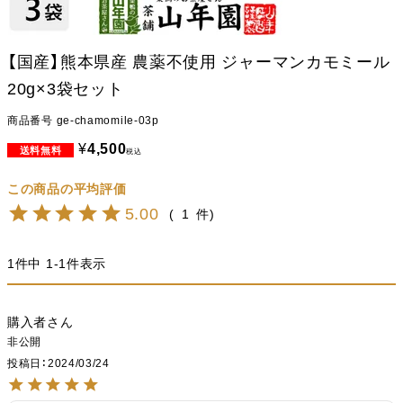
【国産】熊本県産 農薬不使用 ジャーマンカモミール
20g×3袋セット
商品番号
ge-chamomile-03p
¥
4,500
税込
5.00
1
1
件中
1
-
1
件表示
購入者
非公開
投稿日
2024/03/24