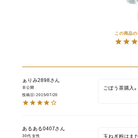
ぁりみ2898
非公開
ごぼう茶購入
投稿日
2015/07/20
あるある0407
30代
女性
玉ねぎ粉はま