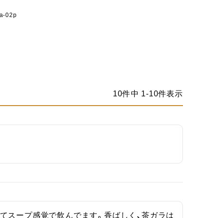
a-02p
10
件中
1
-
10
件表示
てスープ感覚で飲んでます。香ばしく、茶ガラは