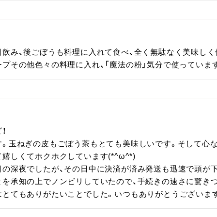
日飲み、後ごぼうも料理に入れて食べ、全く無駄なく美味しく
ープその他色々の料理に入れ、「魔法の粉」気分で使っていま


す。玉ねぎの皮もごぼう茶もとても美味しいです。そして心
しくてホクホクしています(*^ω^*)

の深夜でしたが、その日中に決済が済み発送も迅速で頭が下が
とを承知の上でノンビリしていたので、手続きの速さに驚き
はとてもありがたいことでした。いつもありがとうございま