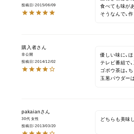
投稿日
2015/06/09
食べても味が
そうなんで、
購入者
非公開
優しい味に、ほっ
投稿日
2014/12/02
テレビ番組で、
ゴボウ茶は、ち
玉葱パウダー
pakaian
30代
女性
どちらも美味
投稿日
2013/03/20