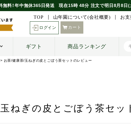
料無料！年中無休365日発送
現在
15時
48分
注文で
明日8月8日(
TOP
山年園について(会社概要)
お支
カート
ログイン
ギフト
商品ランキング
お茶/健康茶/玉ねぎの皮とごぼう茶セットのレビュー
茶/玉ねぎの皮とごぼう茶セッ