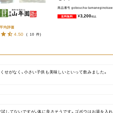
商品番号
goboucha-tamaneginokaw
¥
3,200
税込
4.50
10
。くせがなく、小さい子供も美味しいといって飲みました。
だ試してないですが、体に良さそうです。ゴボウはお湯を入れ