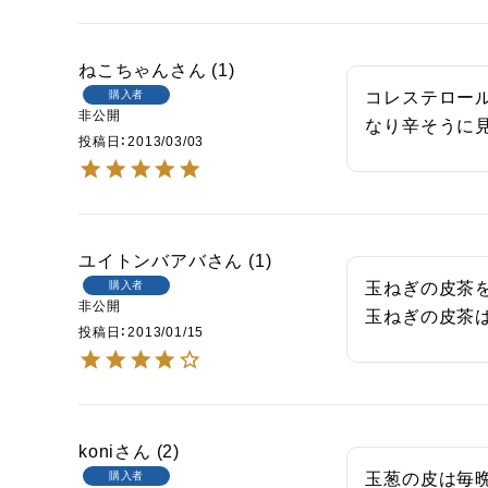
ねこちゃん
1
購入者
コレステロー
非公開
なり辛そうに
投稿日
2013/03/03
ユイトンバアバ
1
購入者
玉ねぎの皮茶を
非公開
玉ねぎの皮茶
投稿日
2013/01/15
koni
2
購入者
玉葱の皮は毎