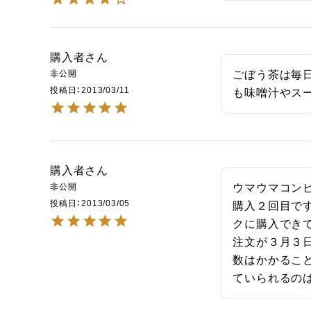
購入者
非公開
ごぼう茶は毎
投稿日
2013/03/11
も味噌汁やス
購入者
非公開
ウマウマコンビ！
投稿日
2013/03/05
購入２回目で
クに購入できて嬉
注文が３月３日
数はかかるこ
ていられるの