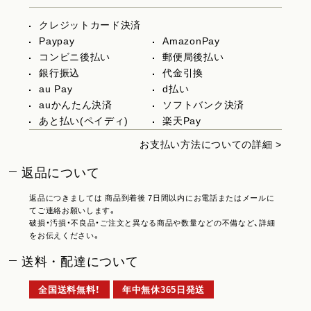
クレジットカード決済
Paypay
AmazonPay
コンビニ後払い
郵便局後払い
銀行振込
代金引換
au Pay
d払い
auかんたん決済
ソフトバンク決済
あと払い(ペイディ)
楽天Pay
お支払い方法についての詳細 >
返品について
返品につきましては 商品到着後 7日間以内にお電話またはメールに
てご連絡お願いします。
破損・汚損・不良品・ご注文と異なる商品や数量などの不備など、詳細
をお伝えください。
送料・配達について
全国送料無料！
年中無休365日発送