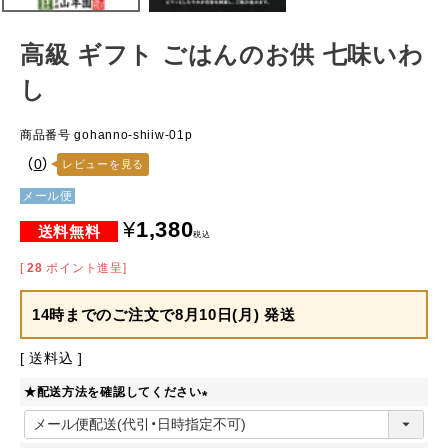
高級 ギフト ごはんのお供 七味いわ
し
商品番号
gohanno-shiiw-01p
（
0
）
レビューを見る
メール便
¥
1,380
税込
[
28
ポイント進呈]
14時までのご注文で
8月10日(月) 発送
送料込
★配送方法を確認してください
(
必