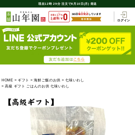
現在
12時
29分
注文で
8月10日(月) 発送
ログイン
HOME
ギフト
海鮮ご飯のお供
七味いわし
高級 ギフト ごはんのお供 七味いわし