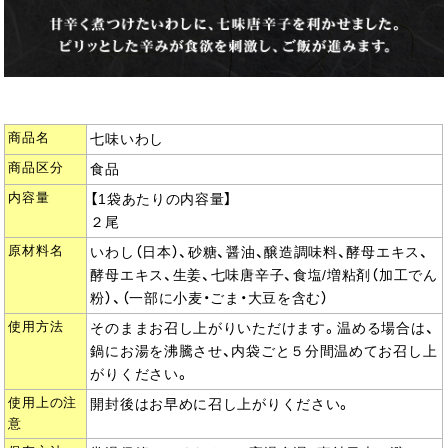
商品名
七味いわし
商品区分
食品
内容量
【1袋あたりの内容量】
２尾
原材料名
いわし（日本）、砂糖、醤油、醸造調味料、酵母エキス、
酵母エキス、生姜、七味唐辛子、食塩/増粘剤（加工でん
粉）、（一部に小麦・ごま・大豆を含む）
使用方法
そのままお召し上がりいただけます。温める場合は、
鍋にお湯を沸騰させ、内袋ごと５分間温めてお召し上
がりください。
使用上の注
開封後はお早めに召し上がりください。
意