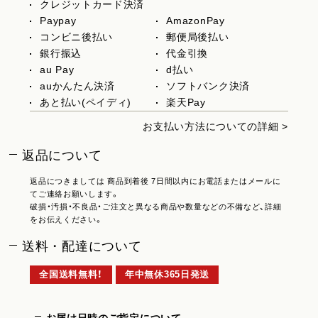
クレジットカード決済
Paypay
AmazonPay
コンビニ後払い
郵便局後払い
銀行振込
代金引換
au Pay
d払い
auかんたん決済
ソフトバンク決済
あと払い(ペイディ)
楽天Pay
お支払い方法についての詳細 >
返品について
返品につきましては 商品到着後 7日間以内にお電話またはメールに
てご連絡お願いします。
破損・汚損・不良品・ご注文と異なる商品や数量などの不備など、詳細
をお伝えください。
送料・配達について
全国送料無料！
年中無休365日発送
お届け日時のご指定について