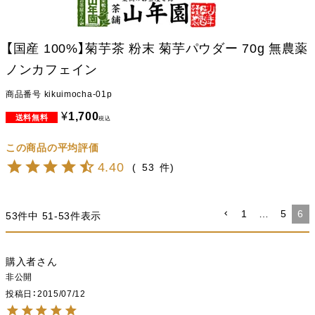
【国産 100%】菊芋茶 粉末 菊芋パウダー 70g 無農薬
ノンカフェイン
商品番号
kikuimocha-01p
¥
1,700
税込
4.40
53
1
…
5
6
53
件中
51
-
53
件表示
購入者
非公開
投稿日
2015/07/12