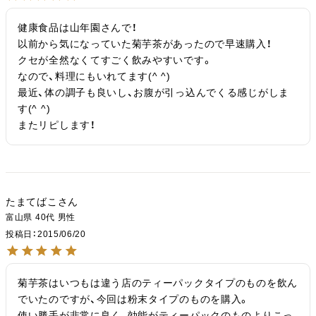
健康食品は山年園さんで！

以前から気になっていた菊芋茶があったので早速購入！

クセが全然なくてすごく飲みやすいです。

なので、料理にもいれてます(^ ^)

最近、体の調子も良いし、お腹が引っ込んでくる感じがしま
す(^ ^)

またリピします！
たまてばこ
富山県
40代
男性
投稿日
2015/06/20
菊芋茶はいつもは違う店のティーパックタイプのものを飲ん
でいたのですが、今回は粉末タイプのものを購入。

使い勝手が非常に良く、効能がティーパックのものよりこっ