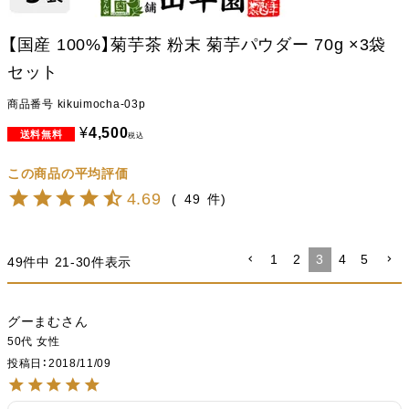
【国産 100%】菊芋茶 粉末 菊芋パウダー 70g ×3袋
セット
商品番号
kikuimocha-03p
¥
4,500
税込
4.69
49
1
2
3
4
5
49
件中
21
-
30
件表示
グーまむ
50代
女性
投稿日
2018/11/09