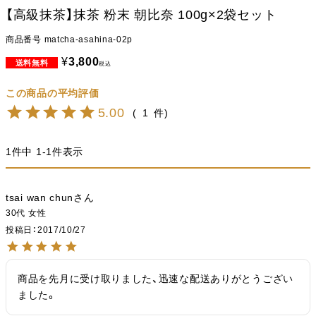
【高級抹茶】抹茶 粉末 朝比奈 100g×2袋セット
商品番号
matcha-asahina-02p
¥
3,800
税込
5.00
1
1
件中
1
-
1
件表示
tsai wan chun
30代
女性
投稿日
2017/10/27
商品を先月に受け取りました、迅速な配送ありがとうござい
ました。