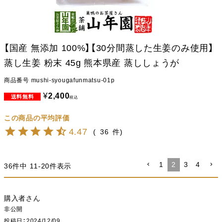
【国産 無添加 100%】【30分間蒸した生姜のみ使用】
蒸し生姜 粉末 45g 熊本県産 蒸ししょうが
商品番号
mushi-syougafunmatsu-01p
¥
2,400
税込
4.47
36
1
2
3
4
36
件中
11
-
20
件表示
購入者
非公開
投稿日
2024/12/09