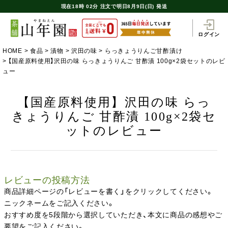
現在
18時
02分
注文で
明日8月9日(日) 発送
ログイン
HOME
食品
漬物
沢田の味
らっきょうりんご甘酢漬け
【国産原料使用】沢田の味 らっきょうりんご 甘酢漬 100g×2袋セットのレビ
ュー
【国産原料使用】沢田の味 らっ
きょうりんご 甘酢漬 100g×2袋セ
ットのレビュー
レビューの投稿方法
商品詳細ページの「レビューを書く」をクリックしてください。
ニックネームをご記入ください。
おすすめ度を5段階から選択していただき、本文に商品の感想やご
要望をご記入ください。