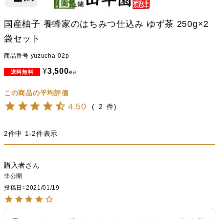
国産柚子 養蜂家のはちみつ仕込み ゆず茶 250g×2
袋セット
商品番号
yuzucha-02p
¥
3,500
税込
4.50
2
2
件中
1
-
2
件表示
購入者
非公開
投稿日
2021/01/19