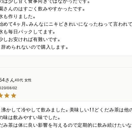
のは少し甘く食事向きではなかったです。

園さんのはすごく飲みやすかったです。

水も作りました。

始めて4ヶ月、みんなにニキビきれいになったねって言われて
水も毎日パックしてます。

少しお安ければ有難いです。

、辞められないので購入します。
54
40代
女性
020/08/02
、沸かして冷やして飲みました。美味しい！！どくだみ茶は他
の味は飲みやすい味でした。

だみ茶は体に良い影響を与えるので定期的に飲み続けたいな