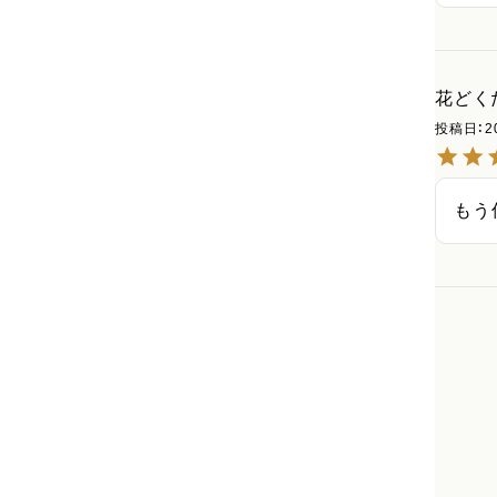
花どく
投稿日
2
もう