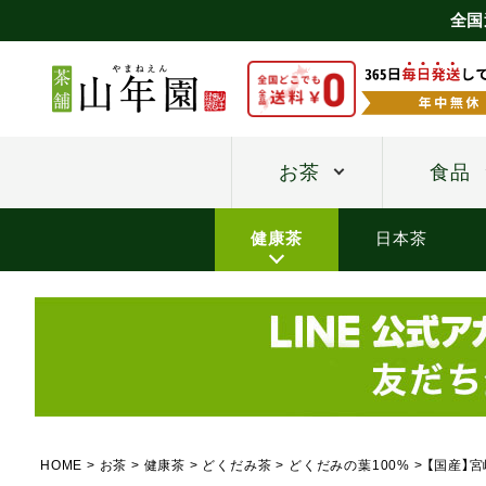
全国
お茶
食品
健康茶
日本茶
HOME
お茶
健康茶
どくだみ茶
どくだみの葉100%
【国産】宮