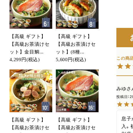
【高級 ギフト】
【高級 ギフト】
【高級お茶漬けセ
【高級お茶漬けセ
ット】金目鯛...
ット】(8種...
4,299円
(税込)
5,600円
(税込)
みゆ
投稿日
2
息子
【高級 ギフト】
【高級 ギフト】
入。
【高級お茶漬けセ
【高級お茶漬けセ