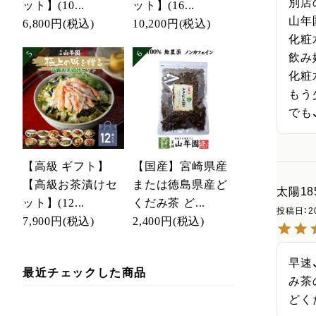
別店
ット】(10...
ット】(16...
山年
6,800円
(税込)
10,200円
(税込)
化粧
飲み
化粧
もう
でも
【高級 ギフト】
【国産】宮崎県産
【高級お茶漬けセ
または徳島県産ど
太陽18
ット】(12...
くだみ茶 ど...
投稿日
2
7,900円
(税込)
2,400円
(税込)
早速
最近チェックした商品
み茶
どく