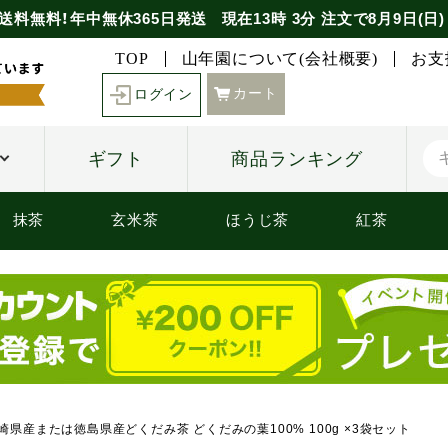
送料無料！年中無休365日発送
現在
13時
3分
注文で
8月9日(日)
TOP
山年園について(会社概要)
お支
カート
ログイン
ギフト
商品ランキング
抹茶
玄米茶
ほうじ茶
紅茶
崎県産または徳島県産どくだみ茶 どくだみの葉100% 100g ×3袋セット