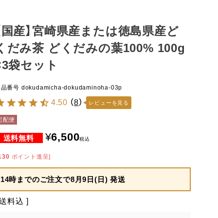
【国産】宮崎県産または徳島県産ど
くだみ茶 どくだみの葉100% 100g
×3袋セット
商品番号
dokudamicha-dokudaminoha-03p
4.50
（
8
）
レビューを見る
宅配便
¥
6,500
税込
130
ポイント進呈]
14時までのご注文で
8月9日(日) 発送
送料込