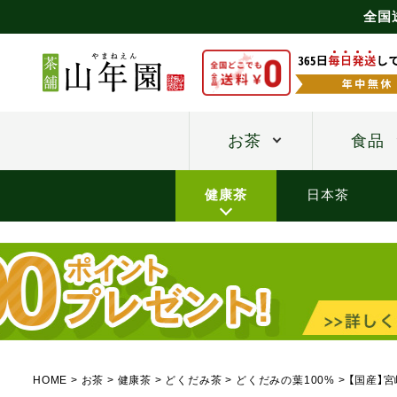
全国
お茶
食品
健康茶
日本茶
HOME
お茶
健康茶
どくだみ茶
どくだみの葉100%
【国産】