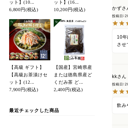
ット】(10...
ット】(16...
かずさ
6,800円
(税込)
10,200円
(税込)
投稿日
2
10
させ
【高級 ギフト】
【国産】宮崎県産
【高級お茶漬けセ
または徳島県産ど
kk
ット】(12...
くだみ茶 ど...
投稿日
2
7,900円
(税込)
2,400円
(税込)
最近チェックした商品