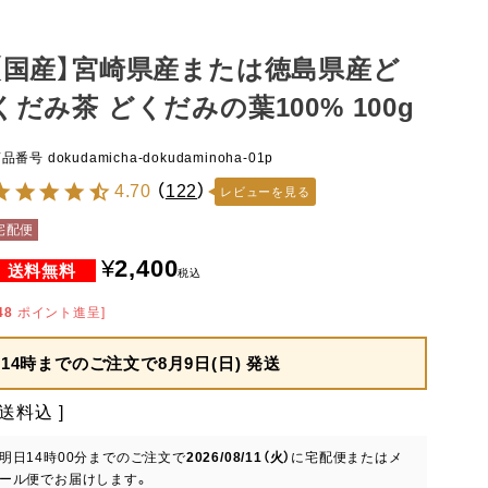
【国産】宮崎県産または徳島県産ど
くだみ茶 どくだみの葉100% 100g
商品番号
dokudamicha-dokudaminoha-01p
4.70
（
122
）
レビューを見る
宅配便
¥
2,400
税込
48
ポイント進呈]
14時までのご注文で
8月9日(日) 発送
送料込
明日
14時00分
までのご注文で
2026/08/11（火）
に
宅配便またはメ
ール便
でお届けします。