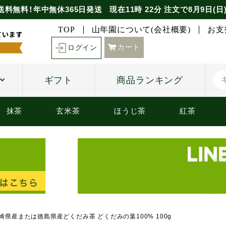
送料無料！年中無休365日発送
現在
11時
22分
注文で
8月9日(日
TOP
山年園について(会社概要)
お支
カート
ログイン
ギフト
商品ランキング
抹茶
玄米茶
ほうじ茶
紅茶
宮崎県産または徳島県産どくだみ茶 どくだみの葉100% 100g