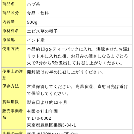
商品名
ハブ茶
商品区分
食品・飲料
内容量
500g
原材料名
エビス草の種子
原産地
インド産
使用方法
本品約10gをティーパックに入れ、沸騰させたお湯1
リットルに入れた後、お好みの濃さになるまでとろ
火で3分から5分煮出してお召し上がりください。
使用上の注
開封後はお早めに召し上がりください。
意
保存方法
常温保管してください。高温多湿、直射日光は避け
て保管してください。
賞味期限
製造日より約12ヶ月
販売事業者
有限会社山年園
名
〒170-0002
東京都豊島区巣鴨3-34-1
店長の一言