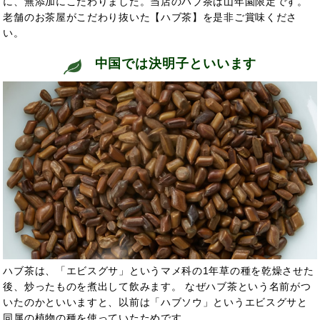
に、無添加にこだわりました。当店のハブ茶は山年園限定です。
老舗のお茶屋がこだわり抜いた【ハブ茶】を是非ご賞味くださ
い。
中国では決明子といい
ます
ハブ茶は、「エビスグサ」というマメ科の1年草の種を乾燥させた
後、炒ったものを煮出して飲みます。 なぜハブ茶という名前がつ
いたのかといいますと、以前は「ハブソウ」というエビスグサと
同属の植物の種を使っていたためです。