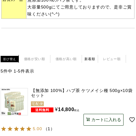
無添加100%のハブ茶です。
大容量500gにてご用意しておりますので、是非ご賞
味ください(^-^)
価格が安い順
価格が高い順
新着順
レビュー順
並び替え
5
件中
1
-
5
件表示
【無添加 100%】ハブ茶 ケツメイシ種 500g×10袋
セット
宅配便
¥
14,800
税込
カートに入れる
5.00
（
1
）