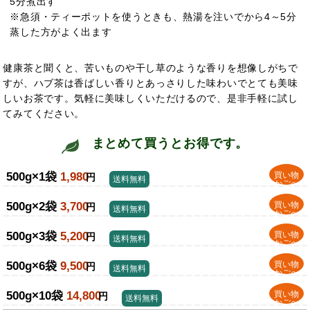
5分煮出す
※急須・ティーポットを使うときも、熱湯を注いでから4～5分
蒸した方がよく出ます
健康茶と聞くと、苦いものや干し草のような香りを想像しがちで
すが、ハブ茶は香ばしい香りとあっさりした味わいでとても美味
しいお茶です。気軽に美味しくいただけるので、是非手軽に
試し
てみてください。
まとめて買うとお得です。
500g×1袋
1,980
買い物
円
送料無料
かごへ
500g×2袋
3,700
買い物
円
送料無料
かごへ
500g×3袋
5,200
買い物
円
送料無料
かごへ
500g×6袋
9,500
買い物
円
送料無料
かごへ
500g×10袋
14,800
買い物
円
送料無料
かごへ