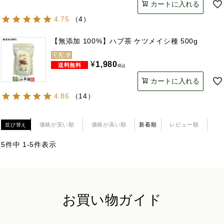
カートに入れる
4.75
（
4
）
【無添加 100%】ハブ茶 ケツメイシ種 500g
宅配便
¥
1,980
税込
カートに入れる
4.86
（
14
）
価格が安い順
価格が高い順
新着順
レビュー順
並び替え
5
件中
1
-
5
件表示
お買い物ガイド