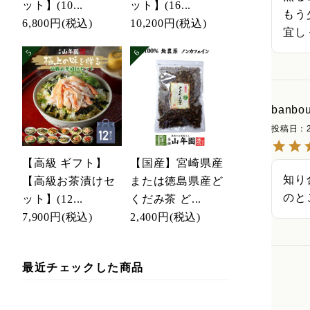
ット】(10...
ット】(16...
もう
6,800円
(税込)
10,200円
(税込)
banbo
投稿日
【高級 ギフト】
【国産】宮崎県産
知り
【高級お茶漬けセ
または徳島県産ど
のと
ット】(12...
くだみ茶 ど...
7,900円
(税込)
2,400円
(税込)
最近チェックした商品