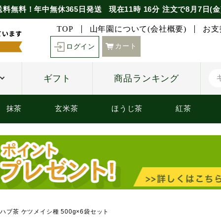
送料無料！年中無休365日発送
現在
11時
16分
注文で
8月7日(金
TOP
山年園について(会社概要)
お支
カート
ログイン
ギフト
商品ランキング
抹茶
玄米茶
ほうじ茶
紅茶
】ハブ茶 ケツメイシ種 500g×6袋セット