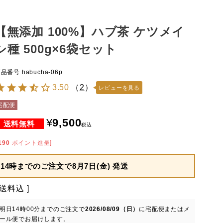
【無添加 100%】ハブ茶 ケツメイ
シ種 500g×6袋セット
商品番号
habucha-06p
3.50
（
2
）
レビューを見る
宅配便
¥
9,500
税込
190
ポイント進呈]
14時までのご注文で
8月7日(金) 発送
送料込
明日
14時00分
までのご注文で
2026/08/09（日）
に
宅配便またはメ
ール便
でお届けします。