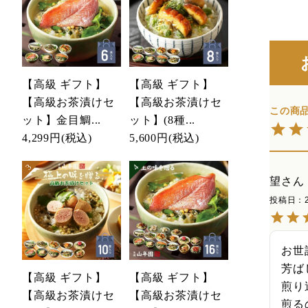
【高級 ギフト】
【高級 ギフト】
【高級お茶漬けセ
【高級お茶漬けセ
ット】金目鯛...
ット】(8種...
4,299円
(税込)
5,600円
(税込)
望
投稿日
お世
芳ば
【高級 ギフト】
【高級 ギフト】
煎り
【高級お茶漬けセ
【高級お茶漬けセ
煎る