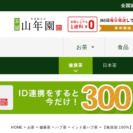
全国
お茶
食品
健康茶
日本茶
HOME
お茶
健康茶
ハブ茶
インド産ハブ茶
【無添加 100%