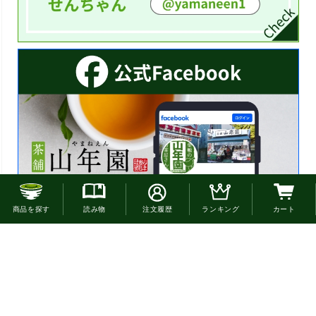
お電話でのご注文はこちら
商品を探す
読み物
注文履歴
ランキング
カート
0120-22-4663
通話無料(受付:9時30分〜18時)