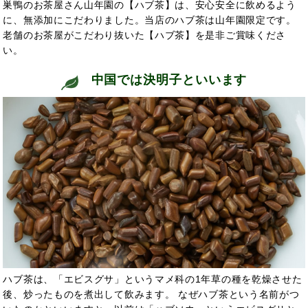
巣鴨のお茶屋さん山年園の【ハブ茶】は、安心安全に飲めるよう
に、無添加にこだわりました。当店のハブ茶は山年園限定です。
老舗のお茶屋がこだわり抜いた【ハブ茶】を是非ご賞味くださ
い。
中国では決明子といい
ます
ハブ茶は、「エビスグサ」というマメ科の1年草の種を乾燥させた
後、炒ったものを煮出して飲みます。 なぜハブ茶という名前がつ