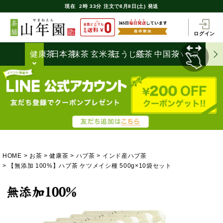
現在
2時
33分
注文で
8月8日(土) 発送
ログイン
健康茶
日本茶
抹茶
玄米茶
ほうじ茶
紅茶
中国茶
ハーブティ
HOME
お茶
健康茶
ハブ茶
インド産ハブ茶
【無添加 100%】ハブ茶 ケツメイシ種 500g×10袋セット