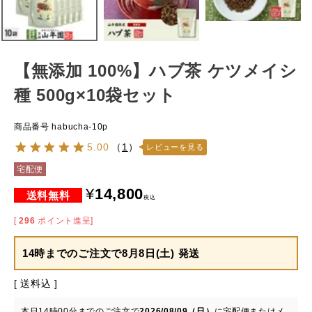
【無添加 100%】ハブ茶 ケツメイシ
種 500g×10袋セット
商品番号
habucha-10p
5.00
（
1
）
レビューを見る
宅配便
¥
14,800
税込
[
296
ポイント進呈]
14時までのご注文で
8月8日(土) 発送
送料込
本日
14時00分
までのご注文で
2026/08/09（日）
に
宅配便またはメ