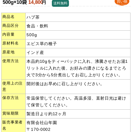
500g×10袋
14,800
買い物
円
送料無料
かごへ
商品名
ハブ茶
商品区分
食品・飲料
内容量
500g
原材料名
エビス草の種子
原産地
インド産
使用方法
本品約10gをティーパックに入れ、沸騰させたお湯1
リットルに入れた後、お好みの濃さになるまでとろ
火で3分から5分煮出してお召し上がりください。
使用上の注
開封後はお早めに召し上がりください。
意
保存方法
常温保管してください。高温多湿、直射日光は避け
て保管してください。
賞味期限
製造日より約12ヶ月
販売事業者
有限会社山年園
名
〒170-0002