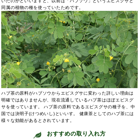
いたのかといいますと、以前は「ハブソウ」というエビスグサと
同属の植物の種を使っていたためです。
ハブ茶の原料がハブソウからエビスグサに変わった詳しい理由は
明確ではありませんが、現在流通しているハブ茶はほぼエビスグ
サを使っています。 ハブ茶の原料であるエビスグサの種子を、中
国では決明子(けつめいし)といい
す。 健康茶としてのハブ茶
には
様々な効能があるとされています。
おすすめの取り入れ方