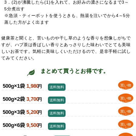
3．(2)が沸騰したら(1)を入れて、お好みの濃さになるまで3～
5分煮出す
※急須・ティーポットを使うときも、熱湯を注いでから4～5分
蒸した方がよく出ます
健康茶と聞くと、苦いものや干し草のような香りを想像しがちで
すが、ハブ茶は香ばしい香りとあっさりした味わいでとても美味
しいお茶です。気軽に美味しくいただけるので、是非手軽に
試し
てみてください。
まとめて買うとお得です。
500g×1袋
1,980
買い物
円
送料無料
かごへ
500g×2袋
3,700
買い物
円
送料無料
かごへ
500g×3袋
5,200
買い物
円
送料無料
かごへ
500g×6袋
9,500
買い物
円
送料無料
かごへ