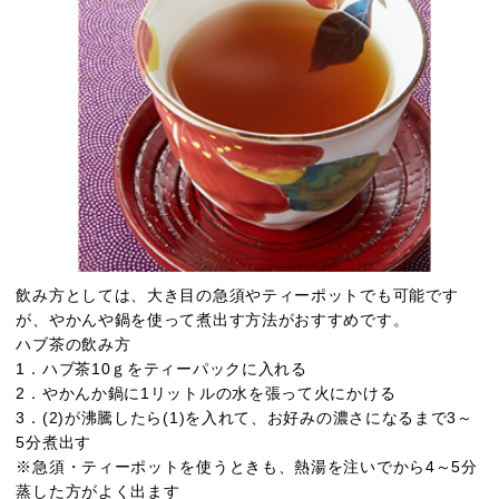
飲み方としては、大き目の急須やティーポットでも可能です
が、やかんや鍋を使って煮出す方法がおすすめです。
ハブ茶の飲み方
1．ハブ茶10ｇをティーパックに入れる
2．やかんか鍋に1リットルの水を張って火にかける
3．(2)が沸騰したら(1)を入れて、お好みの濃さになるまで3～
5分煮出す
※急須・ティーポットを使うときも、熱湯を注いでから4～5分
蒸した方がよく出ます