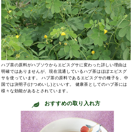
ハブ茶の原料がハブソウからエビスグサに変わった詳しい理由は
明確ではありませんが、現在流通しているハブ茶はほぼエビスグ
サを使っています。 ハブ茶の原料であるエビスグサの種子を、中
国では決明子(けつめいし)といい
す。 健康茶としてのハブ茶
には
様々な効能があるとされています。
おすすめの取り入れ方