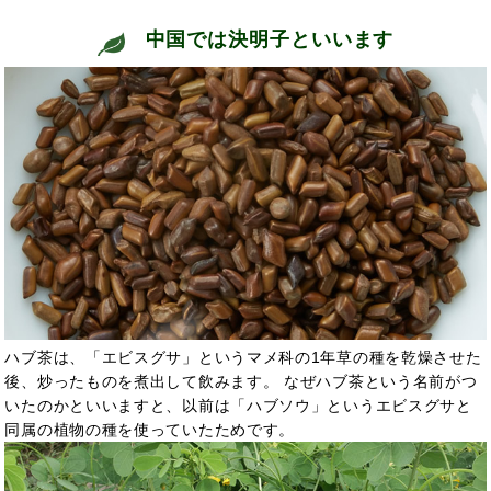
中国では決明子といい
ます
ハブ茶は、「エビスグサ」というマメ科の1年草の種を乾燥させた
後、炒ったものを煮出して飲みます。 なぜハブ茶という名前がつ
いたのかといいますと、以前は「ハブソウ」というエビスグサと
同属の植物の種を使っていたためです。