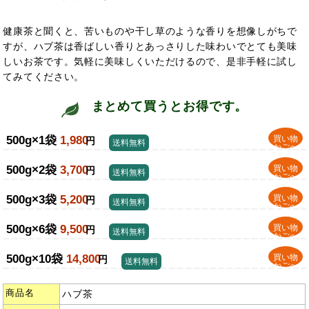
健康茶と聞くと、苦いものや干し草のような香りを想像しがちで
すが、ハブ茶は香ばしい香りとあっさりした味わいでとても美味
しいお茶です。気軽に美味しくいただけるので、是非手軽に
試し
てみてください。
まとめて買うとお得です。
500g×1袋
1,980
買い物
円
送料無料
かごへ
500g×2袋
3,700
買い物
円
送料無料
かごへ
500g×3袋
5,200
買い物
円
送料無料
かごへ
500g×6袋
9,500
買い物
円
送料無料
かごへ
500g×10袋
14,800
買い物
円
送料無料
かごへ
商品名
ハブ茶