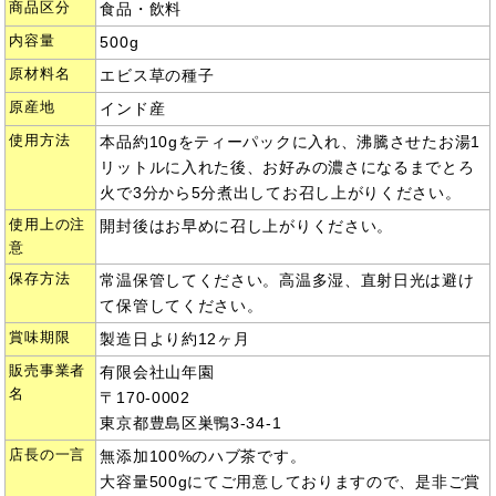
商品区分
食品・飲料
内容量
500g
原材料名
エビス草の種子
原産地
インド産
使用方法
本品約10gをティーパックに入れ、沸騰させたお湯1
リットルに入れた後、お好みの濃さになるまでとろ
火で3分から5分煮出してお召し上がりください。
使用上の注
開封後はお早めに召し上がりください。
意
保存方法
常温保管してください。高温多湿、直射日光は避け
て保管してください。
賞味期限
製造日より約12ヶ月
販売事業者
有限会社山年園
名
〒170-0002
東京都豊島区巣鴨3-34-1
店長の一言
無添加100%のハブ茶です。
大容量500gにてご用意しておりますので、是非ご賞