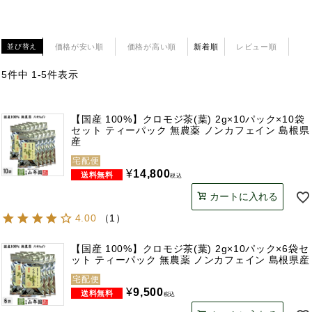
価格が安い順
価格が高い順
新着順
レビュー順
並び替え
5
件中
1
-
5
件表示
【国産 100%】クロモジ茶(葉) 2g×10パック×10袋
セット ティーパック 無農薬 ノンカフェイン 島根県
産
宅配便
¥
14,800
税込
カートに入れる
4.00
（
1
）
【国産 100%】クロモジ茶(葉) 2g×10パック×6袋セ
ット ティーパック 無農薬 ノンカフェイン 島根県産
宅配便
¥
9,500
税込