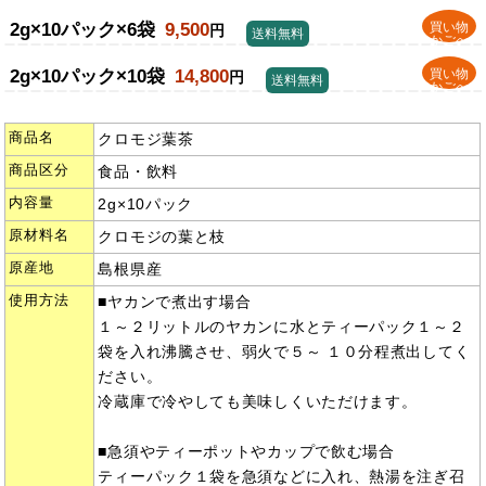
2g×10パック×6袋
9,500
買い物
円
送料無料
かごへ
2g×10パック×10袋
14,800
買い物
円
送料無料
かごへ
商品名
クロモジ葉茶
商品区分
食品・飲料
内容量
2g×10パック
原材料名
クロモジの葉と枝
原産地
島根県産
使用方法
■ヤカンで煮出す場合
１～２リットルのヤカンに水とティーパック１～２
袋を入れ沸騰させ、弱火で５～ １０分程煮出してく
ださい。
冷蔵庫で冷やしても美味しくいただけます。
■急須やティーポットやカップで飲む場合
ティーパック１袋を急須などに入れ、熱湯を注ぎ召