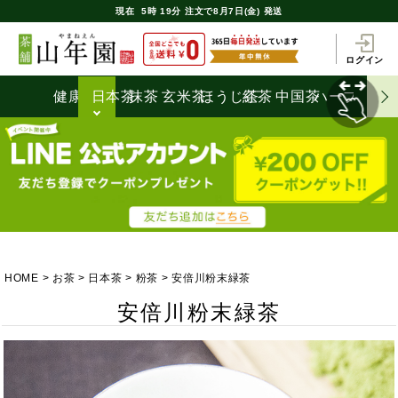
現在
5時
19分
注文で
8月7日(金) 発送
ログイン
健康茶
日本茶
抹茶
玄米茶
ほうじ茶
紅茶
中国茶
ハーブティ
HOME
お茶
日本茶
粉茶
安倍川粉末緑茶
安倍川粉末緑茶