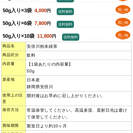
かごへ
50g入り×3袋
4,000
買い物
円
送料無料
かごへ
50g入り×6袋
7,800
買い物
円
送料無料
かごへ
50g入り×10袋
11,800
買い物
円
送料無料
かごへ
商品名
安倍川粉末緑茶
商品区分
飲料
内容量
【1袋あたりの内容量】
50g
原産地
日本産
静岡県安倍川
使用上の注
開封後はお早めに召し上がりください。
意
保存方法
常温保管してください。高温多湿、直射日光は避け
て保管してください。
賞味期限
製造日より約10ヶ月