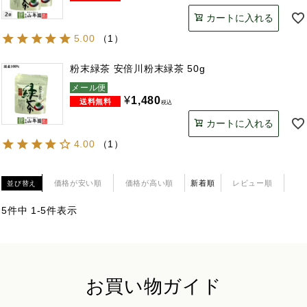
カートに入れる
5.00
（
1
）
粉末緑茶 安倍川粉末緑茶 50g
メール便
¥
1,480
税込
カートに入れる
4.00
（
1
）
価格が安い順
価格が高い順
新着順
レビュー順
並び替え
5
件中
1
-
5
件表示
お買い物ガイド