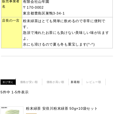
販売事業者
有限会社山年園
名
〒170-0002
東京都豊島区巣鴨3-34-1
店長の一言
粉末緑茶はとても簡単に飲めるので非常に便利で
す。
急須で淹れたお茶にも負けない美味しい味が出ます
よ。
水にも溶けるので夏も冬も重宝します(^-^)
価格が安い順
価格が高い順
新着順
レビュー順
並び替え
5
件中
1
-
5
件表示
粉末緑茶 安倍川粉末緑茶 50g×10袋セット