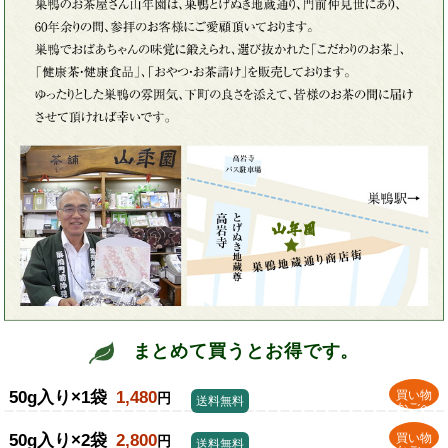
まとめて買うとお得です。
50g入り×1袋
1,480
買い物
円
送料無料
かごへ
50g入り×2袋
2,800
買い物
円
送料無料