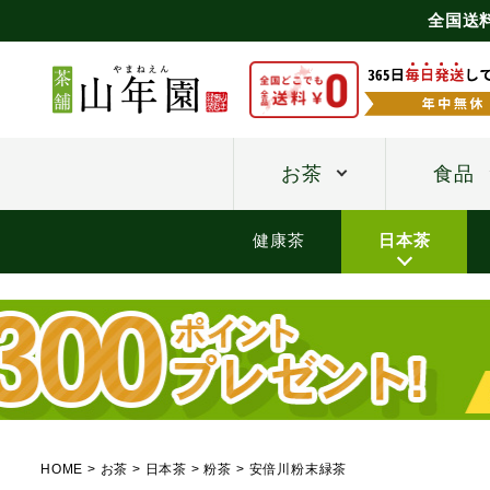
全国送
お茶
食品
健康茶
日本茶
HOME
お茶
日本茶
粉茶
安倍川粉末緑茶