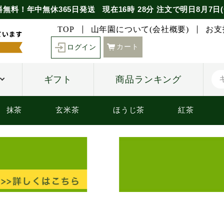
料無料！年中無休365日発送
現在
16時
28分
注文で
明日8月7日(
TOP
山年園について(会社概要)
お支
カート
ログイン
ギフト
商品ランキング
抹茶
玄米茶
ほうじ茶
紅茶