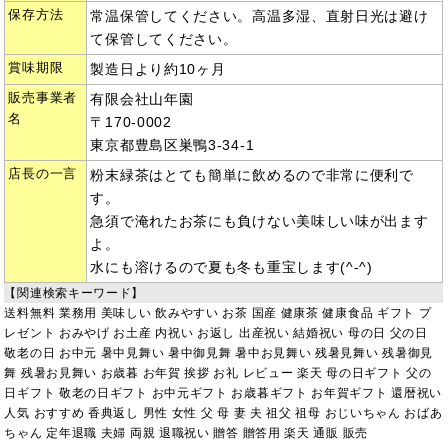
保存方法
常温保管してください。高温多湿、直射日光は避け
て保管してください。
賞味期限
製造日より約10ヶ月
販売事業者
有限会社山年園
名
〒170-0002
東京都豊島区巣鴨3-34-1
店長の一言
粉末緑茶はとても簡単に飲めるので非常に便利で
す。
急須で淹れたお茶にも負けない美味しい味が出ます
よ。
水にも溶けるので夏も冬も重宝します(^-^)
【関連検索キーワード】
送料無料 業務用 美味しい 飲みやすい お茶 国産 健康茶 健康食品 ギフト プ
レゼント おみやげ お土産 内祝い お返し 出産祝い 結婚祝い 母の日 父の日
敬老の日 お中元 暑中見舞い 暑中御見舞 暑中お見舞い 残暑見舞い 残暑御見
舞 残暑お見舞い お歳暮 お年賀 挨拶 お礼 レビュー 楽天 母の日ギフト 父の
日ギフト 敬老の日ギフト お中元ギフト お歳暮ギフト お年賀ギフト 還暦祝い
人気 おすすめ 香典返し 男性 女性 父 母 妻 夫 祖父 祖母 おじいちゃん おばあ
ちゃん 定年退職 夫婦 両親 退職祝い 贈答 贈答用 楽天 通販 販売