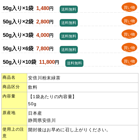
50g入り×1袋
1,480
買い物
円
送料無料
かごへ
50g入り×2袋
2,800
買い物
円
送料無料
かごへ
50g入り×3袋
4,000
買い物
円
送料無料
かごへ
50g入り×6袋
7,800
買い物
円
送料無料
かごへ
50g入り×10袋
11,800
買い物
円
送料無料
かごへ
商品名
安倍川粉末緑茶
商品区分
飲料
内容量
【1袋あたりの内容量】
50g
原産地
日本産
静岡県安倍川
使用上の注
開封後はお早めに召し上がりください。
意