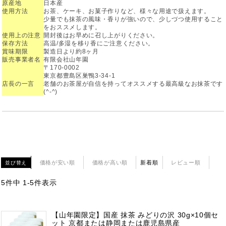
原産地
日本産
使用方法
お茶、ケーキ、お菓子作りなど、様々な用途で扱えます。
少量でも抹茶の風味・香りが強いので、少しづつ使用すること
をおススメします。
使用上の注意
開封後はお早めに召し上がりください。
保存方法
高温/多湿を移り香にご注意ください。
賞味期限
製造日より約8ヶ月
販売事業者名
有限会社山年園
〒170-0002
東京都豊島区巣鴨3-34-1
店長の一言
老舗のお茶屋が自信を持ってオススメする最高級なお抹茶です
(^-^)
価格が安い順
価格が高い順
新着順
レビュー順
並び替え
5
件中
1
-
5
件表示
【山年園限定】国産 抹茶 みどりの沢 30g×10個セ
ット 京都または静岡または鹿児島県産