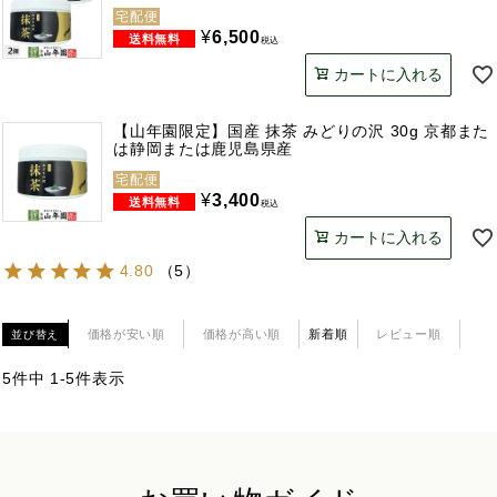
宅配便
¥
6,500
税込
カートに入れる
【山年園限定】国産 抹茶 みどりの沢 30g 京都また
は静岡または鹿児島県産
宅配便
¥
3,400
税込
カートに入れる
4.80
（
5
）
価格が安い順
価格が高い順
新着順
レビュー順
並び替え
5
件中
1
-
5
件表示