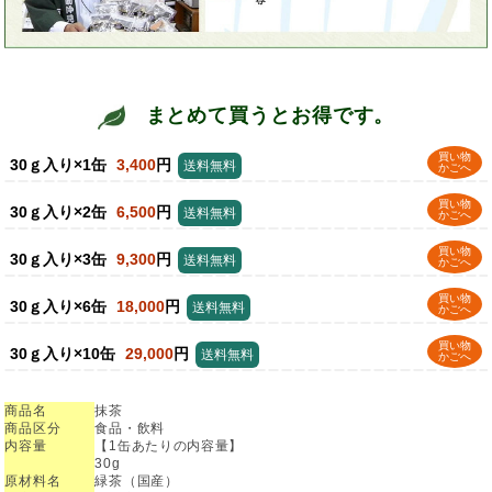
まとめて買うとお得です。
買い物
30ｇ入り×1缶
3,400
円
送料無料
かごへ
買い物
30ｇ入り×2缶
6,500
円
送料無料
かごへ
買い物
30ｇ入り×3缶
9,300
円
送料無料
かごへ
買い物
30ｇ入り×6缶
18,000
円
送料無料
かごへ
買い物
30ｇ入り×10缶
29,000
円
送料無料
かごへ
商品名
抹茶
商品区分
食品・飲料
内容量
【1缶あたりの内容量】
30g
原材料名
緑茶（国産）