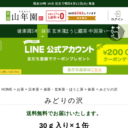
現在
19時
16分
注文で
明日8月11日(火) 発送
ログイン
健康茶
日本茶
抹茶
玄米茶
ほうじ茶
紅茶
中国茶
ハーブティ
HOME
お茶
日本茶
抹茶・玄米茶・ほうじ茶
抹茶
みどりの沢
みどりの沢
送料無料でお届けいたします。
30ｇ入り×１缶