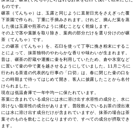
ものです。
碾茶（てんちゃ）は、玉露と同じように直射日光をさえぎった覆
下茶園で作られ、丁重に手摘みされます。けれど、摘んだ葉を蒸
した後は玉露や煎茶のように揉むことなく乾燥します。
その上で茎や葉脈を取り除き、葉肉の部分だけを選り分けのが碾
茶（てんちゃ）です。
この碾茶（てんちゃ）を、石臼を使って丁寧に挽き粉末にするこ
とによって、抹茶独特のやわらかな香りや味わいが生まれます。
昔は、碾茶の貯蔵や運搬に壷を利用していたため、倉や氷室など
に置いて壷の中で夏を越させるようにしていました。11月ごろに
行われる茶道の代表的な行事の「口切」は、春に閉じた壷の口を
この時期まで待ってはじめて開き、客人に披露したことから名付
けられました。
現在は低温倉庫で一年中均一に保たれています。
茶葉に含まれている成分には水に溶け出す水溶性の成分と、水に
溶けない脂溶性の成分があります。普段飲んでいるお茶の浸出液
には水に溶け出す成分だけが含まれていますが、抹茶の場合は茶
葉そのものを飲むことになりますので、すべての成分が摂取でき
ます。