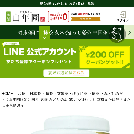
現在
9時
12分
注文で
8月6日(木) 発送
ログイン
健康茶
日本茶
抹茶
玄米茶
ほうじ茶
紅茶
中国茶
ハーブティ
HOME
お茶
日本茶
抹茶・玄米茶・ほうじ茶
抹茶
みどりの沢
【山年園限定】国産 抹茶 みどりの沢 30g×6個セット 京都または静岡また
は鹿児島県産