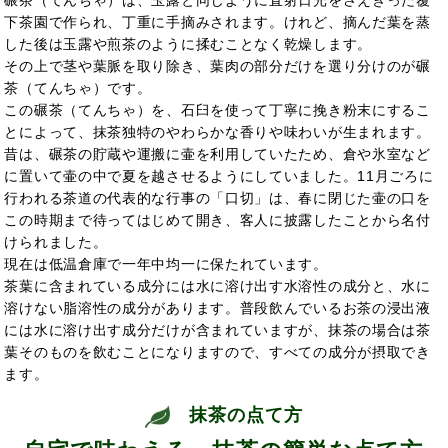
下茶園で作られ、丁重に手摘みされます。けれど、摘んだ葉を蒸
した後は玉露や煎茶のように揉むことなく乾燥します。
その上で茎や葉脈を取り除き、葉肉の部分だけを選り分けのが碾
茶（てんちゃ）です。
この碾茶（てんちゃ）を、石臼を使って丁寧に挽き粉末にするこ
とによって、抹茶独特のやわらかな香りや味わいが生まれます。
昔は、碾茶の貯蔵や運搬に壷を利用していたため、倉や氷室など
に置いて壷の中で夏を越させるようにしていました。11月ごろに
行われる茶道の代表的な行事の「口切」は、春に閉じた壷の口を
この時期まで待ってはじめて開き、客人に披露したことから名付
けられました。
現在は低温倉庫で一年中均一に保たれています。
茶葉に含まれている成分には水に溶け出す水溶性の成分と、水に
溶けない脂溶性の成分があります。普段飲んでいるお茶の浸出液
には水に溶け出す成分だけが含まれていますが、抹茶の場合は茶
葉そのものを飲むことになりますので、すべての成分が摂取でき
ます。
抹茶の点て方