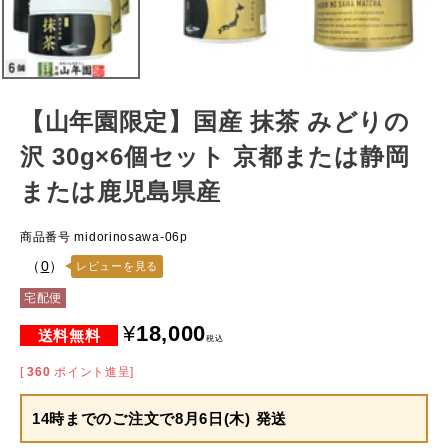
【山年園限定】国産 抹茶 みどりの
沢 30g×6個セット 京都または静岡
または鹿児島県産
商品番号
midorinosawa-06p
（
0
）
レビューを見る
宅配便
¥
18,000
税込
[
360
ポイント進呈]
14時までのご注文で
8月6日(木) 発送