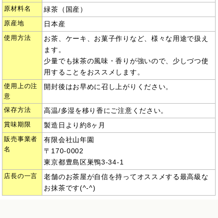
原材料名
緑茶（国産）
原産地
日本産
使用方法
お茶、ケーキ、お菓子作りなど、様々な用途で扱え
ます。
少量でも抹茶の風味・香りが強いので、少しづつ使
用することをおススメします。
使用上の注
開封後はお早めに召し上がりください。
意
保存方法
高温/多湿を移り香にご注意ください。
賞味期限
製造日より約8ヶ月
販売事業者
有限会社山年園
名
〒170-0002
東京都豊島区巣鴨3-34-1
店長の一言
老舗のお茶屋が自信を持ってオススメする最高級な
お抹茶です(^-^)