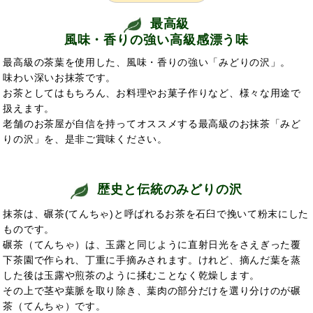
最高級
風味・香りの強い高級感漂う味
最高級の茶葉を使用した、風味・香りの強い「みどりの沢」。
味わい深いお抹茶です。
お茶としてはもちろん、お料理やお菓子作りなど、様々な用途で
扱えます。
老舗のお茶屋が自信を持ってオススメする最高級のお抹茶「みど
りの沢」を、是非ご賞味ください。
歴史と伝統のみどりの沢
抹茶は、碾茶(てんちゃ)と呼ばれるお茶を石臼で挽いて粉末にした
ものです。
碾茶（てんちゃ）は、玉露と同じように直射日光をさえぎった覆
下茶園で作られ、丁重に手摘みされます。けれど、摘んだ葉を蒸
した後は玉露や煎茶のように揉むことなく乾燥します。
その上で茎や葉脈を取り除き、葉肉の部分だけを選り分けのが碾
茶（てんちゃ）です。