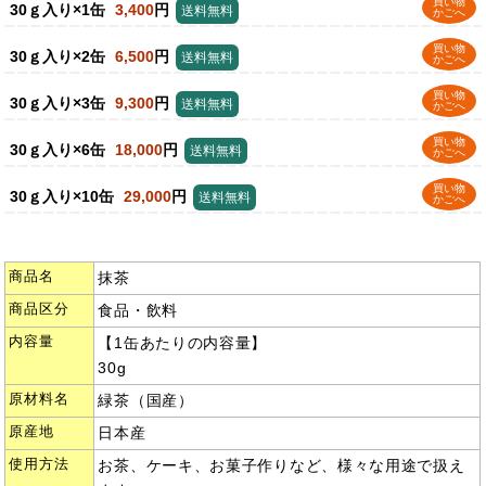
買い物
30ｇ入り×1缶
3,400
円
送料無料
かごへ
買い物
30ｇ入り×2缶
6,500
円
送料無料
かごへ
買い物
30ｇ入り×3缶
9,300
円
送料無料
かごへ
買い物
30ｇ入り×6缶
18,000
円
送料無料
かごへ
買い物
30ｇ入り×10缶
29,000
円
送料無料
かごへ
商品名
抹茶
商品区分
食品・飲料
内容量
【1缶あたりの内容量】
30g
原材料名
緑茶（国産）
原産地
日本産
使用方法
お茶、ケーキ、お菓子作りなど、様々な用途で扱え