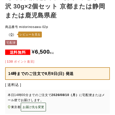
沢 30g×2個セット 京都または静岡
または鹿児島県産
商品番号
midorinosawa-02p
（
0
）
レビューを見る
宅配便
¥
6,500
税込
[
130
ポイント進呈]
14時までのご注文で
8月9日(日) 発送
送料込
本日
14時00分
までのご注文で
2026/08/10（月）
に
宅配便またはメ
ール便
でお届けします。
東京都
お届け先を変更