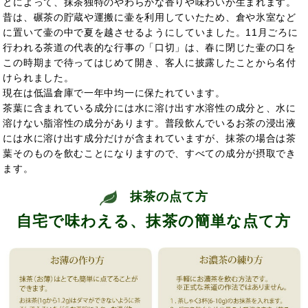
とによって、抹茶独特のやわらかな香りや味わいが生まれます。
昔は、碾茶の貯蔵や運搬に壷を利用していたため、倉や氷室など
に置いて壷の中で夏を越させるようにしていました。11月ごろに
行われる茶道の代表的な行事の「口切」は、春に閉じた壷の口を
この時期まで待ってはじめて開き、客人に披露したことから名付
けられました。
現在は低温倉庫で一年中均一に保たれています。
茶葉に含まれている成分には水に溶け出す水溶性の成分と、水に
溶けない脂溶性の成分があります。普段飲んでいるお茶の浸出液
には水に溶け出す成分だけが含まれていますが、抹茶の場合は茶
葉そのものを飲むことになりますので、すべての成分が摂取でき
ます。
抹茶の点て方
自宅で味わえる、抹茶の簡単な点て方