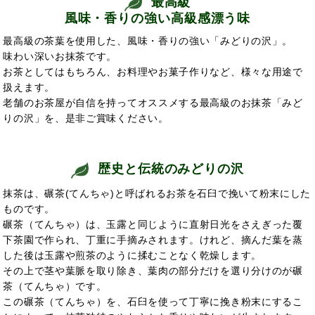
最高級
風味・香りの強い高級感漂う味
最高級の茶葉を使用した、風味・香りの強い「みどりの沢」。
味わい深いお抹茶です。
お茶としてはもちろん、お料理やお菓子作りなど、様々な用途で
扱えます。
老舗のお茶屋が自信を持ってオススメする最高級のお抹茶「みど
りの沢」を、是非ご賞味ください。
歴史と伝統のみどりの沢
抹茶は、碾茶(てんちゃ)と呼ばれるお茶を石臼で挽いて粉末にした
ものです。
碾茶（てんちゃ）は、玉露と同じように直射日光をさえぎった覆
下茶園で作られ、丁重に手摘みされます。けれど、摘んだ葉を蒸
した後は玉露や煎茶のように揉むことなく乾燥します。
その上で茎や葉脈を取り除き、葉肉の部分だけを選り分けのが碾
茶（てんちゃ）です。
この碾茶（てんちゃ）を、石臼を使って丁寧に挽き粉末にするこ