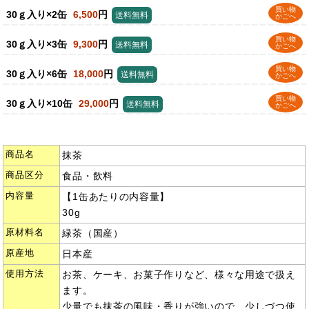
買い物
30ｇ入り×2缶
6,500
円
送料無料
かごへ
買い物
30ｇ入り×3缶
9,300
円
送料無料
かごへ
買い物
30ｇ入り×6缶
18,000
円
送料無料
かごへ
買い物
30ｇ入り×10缶
29,000
円
送料無料
かごへ
商品名
抹茶
商品区分
食品・飲料
内容量
【1缶あたりの内容量】
30g
原材料名
緑茶（国産）
原産地
日本産
使用方法
お茶、ケーキ、お菓子作りなど、様々な用途で扱え
ます。
少量でも抹茶の風味・香りが強いので、少しづつ使