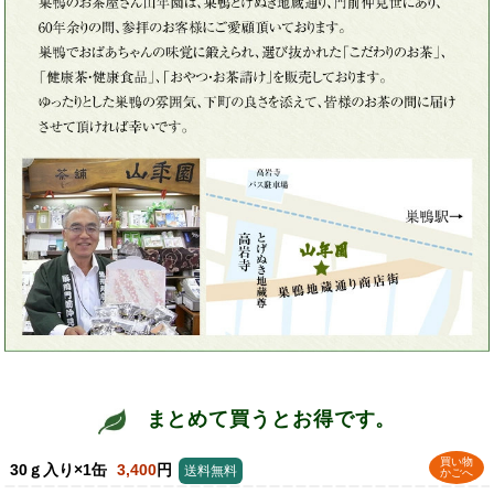
まとめて買うとお得です。
買い物
30ｇ入り×1缶
3,400
円
送料無料
かごへ