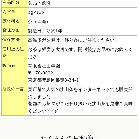
商品区分
食品・飲料
内容量
3g×15p
原材料名
茶（国産）
賞味期限
製造日より約1年
保存方法
高温多湿を避け、移り香にご注意ください。
使用上の注
お茶は鮮度が大切です。開封後はお早めにお飲みく
意
ださい。
販売者
有限会社山年園
〒170-0002
東京都豊島区巣鴨3-34-1
店長の一言
実店舗で人気の狭山茶をインターネットでも販売開
始しました。
老舗のお茶屋がこだわり抜いた狭山茶を是非ご賞味
ください(^-^)/
たくさんのお客様に