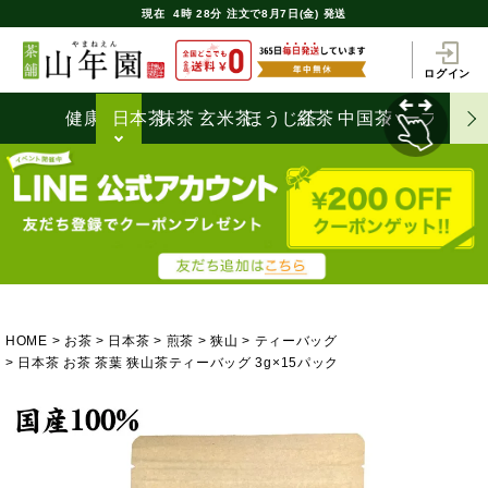
現在
4時
28分
注文で
8月7日(金) 発送
ログイン
健康茶
日本茶
抹茶
玄米茶
ほうじ茶
紅茶
中国茶
ハーブティ
HOME
お茶
日本茶
煎茶
狭山
ティーバッグ
日本茶 お茶 茶葉 狭山茶ティーバッグ 3g×15パック