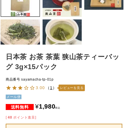
日本茶 お茶 茶葉 狭山茶ティーバッ
グ 3g×15パック
商品番号
sayamacha-tp-01p
3.00
（
1
）
レビューを見る
メール便
¥
1,980
税込
[
40
ポイント進呈]