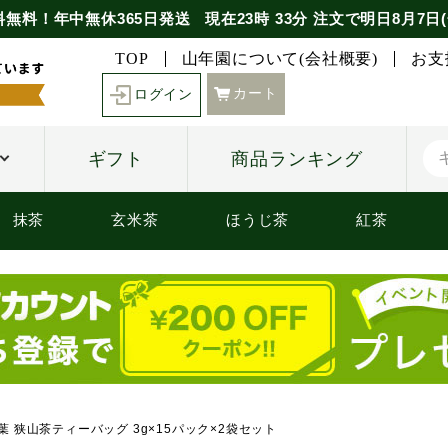
料無料！年中無休365日発送
現在
23時
33分
注文で
明日8月7日(
TOP
山年園について(会社概要)
お支
カート
ログイン
ギフト
商品ランキング
抹茶
玄米茶
ほうじ茶
紅茶
葉 狭山茶ティーバッグ 3g×15パック×2袋セット