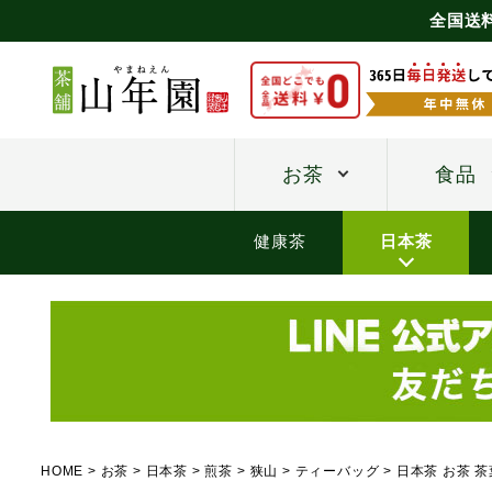
全国送
お茶
食品
健康茶
日本茶
HOME
お茶
日本茶
煎茶
狭山
ティーバッグ
日本茶 お茶 茶