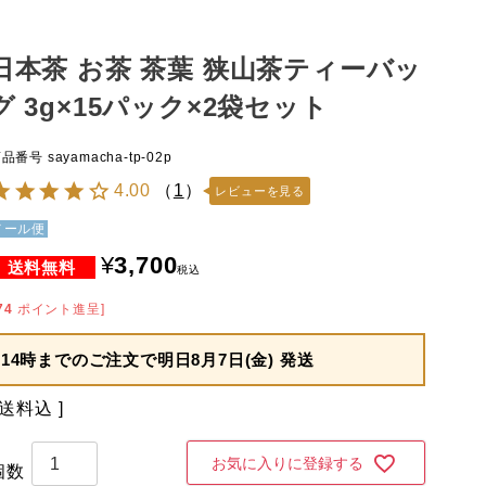
日本茶 お茶 茶葉 狭山茶ティーバッ
グ 3g×15パック×2袋セット
商品番号
sayamacha-tp-02p
4.00
（
1
）
レビューを見る
メール便
¥
3,700
税込
74
ポイント進呈]
14時までのご注文で
明日8月7日(金) 発送
送料込
お気に入りに登録する