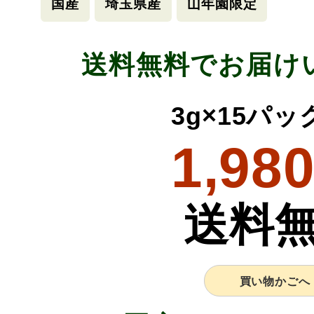
国産
埼玉県産
山年園限定
送料無料でお届け
3g×15パ
1,98
送料
買い物かごへ