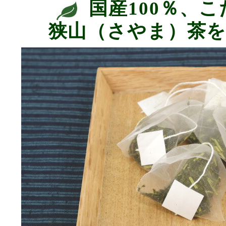
国産100％、
狭山（さやま）茶を