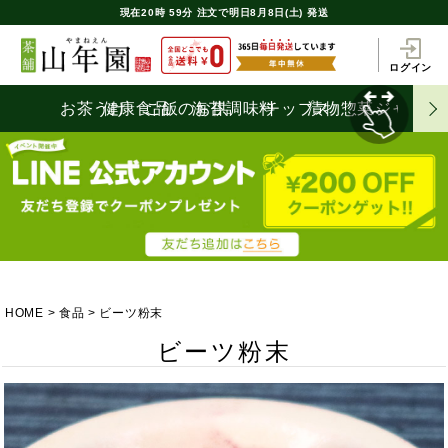
現在
20時
59分
注文で
明日8月8日(土) 発送
ログイン
お茶うけ
健康食品
ご飯のお供
海苔
調味料
チップス
漬物
惣菜
ジャム
HOME
食品
ビーツ粉末
ビーツ粉末