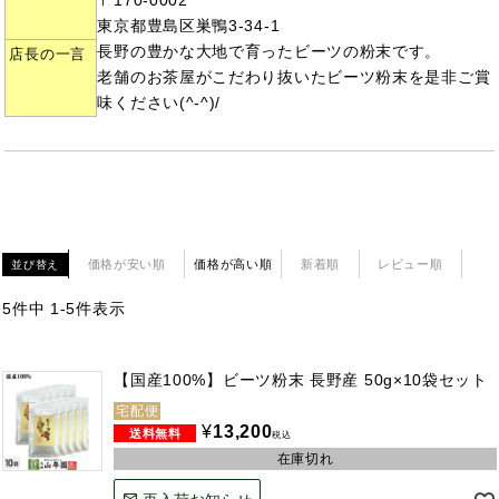
〒170-0002
東京都豊島区巣鴨3-34-1
長野の豊かな大地で育ったビーツの粉末です。
店長の一言
老舗のお茶屋がこだわり抜いたビーツ粉末を是非ご賞
味ください(^-^)/
価格が安い順
価格が高い順
新着順
レビュー順
並び替え
5
件中
1
-
5
件表示
【国産100%】ビーツ粉末 長野産 50g×10袋セット
宅配便
¥
13,200
税込
在庫切れ