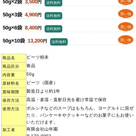
50g×2袋
3,500
買い物
円
送料無料
かごへ
50g×3袋
4,900
買い物
円
送料無料
かごへ
50g×6袋
8,400
買い物
円
送料無料
かごへ
50g×10袋
13,200
買い物
円
送料無料
かごへ
ビーツ粉末
商品名
食品
商品区分
50g
内容量
ビーツ（国産）
原材料名
製造日より約1年
賞味期限
高温・多湿・直射日光を避け常温で保存
保存方法
ボルシチなどのスープはもちろん、ヨーグルトに混ぜ
使用方法
たり、パンケーキやクッキーなどのお菓子にもお使い
いただけます。
有限会社山年園
加工者