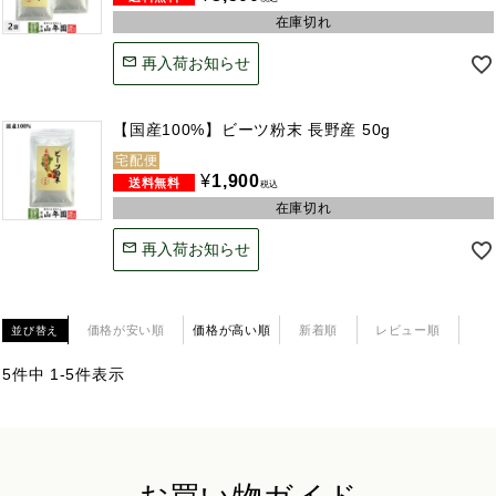
在庫切れ
再入荷お知らせ
【国産100%】ビーツ粉末 長野産 50g
宅配便
¥
1,900
税込
在庫切れ
再入荷お知らせ
価格が安い順
価格が高い順
新着順
レビュー順
並び替え
5
件中
1
-
5
件表示