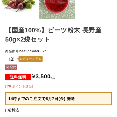
【国産100%】ビーツ粉末 長野産
50g×2袋セット
商品番号
beet-powder-02p
（
0
）
レビューを見る
宅配便
¥
3,500
税込
[
70
ポイント進呈]
14時までのご注文で
8月7日(金) 発送
送料込