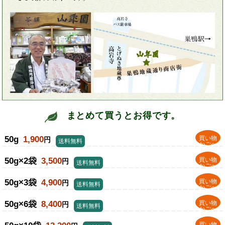
まとめて買うとお得です。
50g
1,900
買い物
円
送料無料
かごへ
50g×2袋
3,500
買い物
円
送料無料
かごへ
50g×3袋
4,900
買い物
円
送料無料
かごへ
50g×6袋
8,400
買い物
円
送料無料
かごへ
買い物