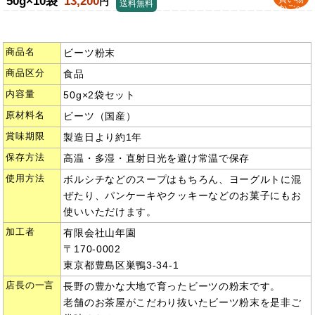
50g×10袋
13,200
円
送料無料
かごへ
商品名
ビーツ粉末
商品区分
食品
内容量
50g×2袋セット
原材料名
ビーツ（国産）
賞味期限
製造日より約1年
保存方法
高温・多湿・直射日光を避け常温で保存
使用方法
ボルシチなどのスープはもちろん、ヨーグルトに混
ぜたり、パンケーキやクッキーなどのお菓子にもお
使いいただけます。
加工者
有限会社山年園
〒170-0002
東京都豊島区巣鴨3-34-1
店長の一言
長野の豊かな大地で育ったビーツの粉末です。
老舗のお茶屋がこだわり抜いたビーツ粉末を是非ご