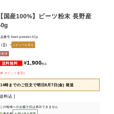
【国産100%】ビーツ粉末 長野産
50g
商品番号
beet-powder-01p
（
0
）
レビューを見る
宅配便
¥
1,900
税込
38
ポイント進呈]
14時までのご注文で
明日8月7日(金) 発送
送料込
この地域へのお届け日は表示できません
東京都
お届け先を変更