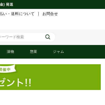
金) 発送
払い・送料について
お問合せ
漬物
惣菜
ジャム