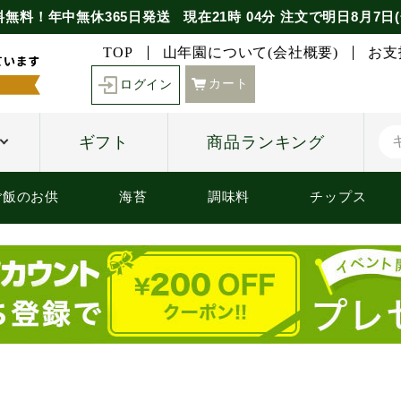
料無料！年中無休365日発送
現在
21時
04分
注文で
明日8月7日(
TOP
山年園について(会社概要)
お支
カート
ログイン
ギフト
商品ランキング
ご飯のお供
海苔
調味料
チップス