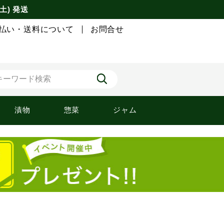
土) 発送
払い・送料について
お問合せ
漬物
惣菜
ジャム