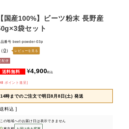
【国産100%】ビーツ粉末 長野産
50g×3袋セット
商品番号
beet-powder-03p
（
0
）
レビューを見る
宅配便
¥
4,900
税込
98
ポイント進呈]
14時までのご注文で
明日8月8日(土) 発送
送料込
この地域へのお届け日は表示できません
東京都
お届け先を変更