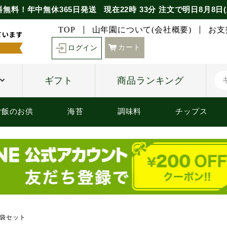
料無料！年中無休365日発送
現在
22時
33分
注文で
明日8月8日(
TOP
山年園について(会社概要)
お支
カート
ログイン
ギフト
商品ランキング
ご飯のお供
海苔
調味料
チップス
3袋セット