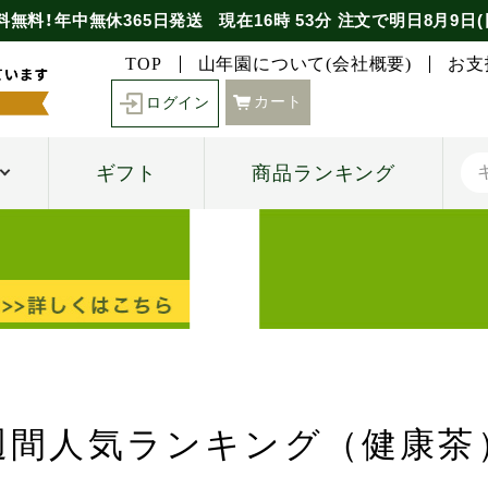
料無料！年中無休365日発送
現在
16時
53分
注文で
明日8月9日(
TOP
山年園について(会社概要)
お支
カート
ログイン
ギフト
商品ランキング
週間人気ランキング（健康茶