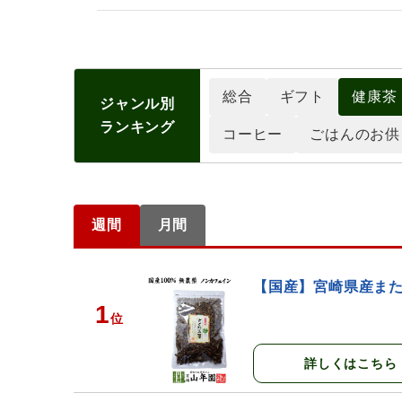
総合
ギフト
健康茶
ジャンル別
ランキング
コーヒー
ごはんのお供
週間
月間
【国産】宮崎県産または
1
位
詳しくはこちら